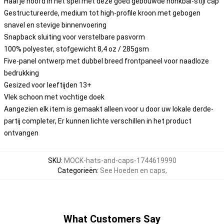
Haal je hoofd in het spel met deze goed gebouwde honkbal-stijl cap
Gestructureerde, medium tot high-profile kroon met gebogen
snavel en stevige binnenvoering
Snapback sluiting voor verstelbare pasvorm
100% polyester, stofgewicht 8,4 oz / 285gsm
Five-panel ontwerp met dubbel breed frontpaneel voor naadloze
bedrukking
Gesized voor leeftijden 13+
Vlek schoon met vochtige doek
Aangezien elk item is gemaakt alleen voor u door uw lokale derde-
partij completer, Er kunnen lichte verschillen in het product
ontvangen
SKU
:
MOCK-hats-and-caps-1744619990
Categorieën
:
See Hoeden en caps
,
What Customers Say