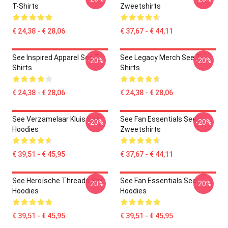
T-Shirts
Zweetshirts
€ 24,38 - € 28,06
€ 37,67 - € 44,11
See Inspired Apparel See T-
See Legacy Merch See T-
-20%
-20%
Shirts
Shirts
€ 24,38 - € 28,06
€ 24,38 - € 28,06
See Verzamelaar Kluis See
See Fan Essentials See
-20%
-20%
Hoodies
Zweetshirts
€ 39,51 - € 45,95
€ 37,67 - € 44,11
See Heroïsche Threads See
See Fan Essentials See
-20%
-20%
Hoodies
Hoodies
€ 39,51 - € 45,95
€ 39,51 - € 45,95