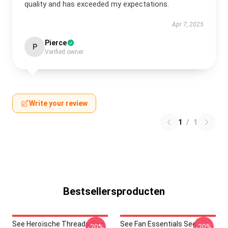
quality and has exceeded my expectations.
Apr 7, 2025
Pierce
P
Verified owner
Write your review
1
/
1
Bestsellersproducten
See Heroïsche Threads See
See Fan Essentials See
-20%
-20%