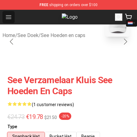
FREE
shipping on orders over $100
blank template
Open menu
See Shop - Official See Merchandi
Home
/
See Doek
/
See Hoeden en caps
See Verzamelaar Kluis See
Hoeden En Caps
(1 customer reviews)
€24.73
€19.78
-20%
$21.50
Type
Snapback Hat
Bucket Hat
Beanie