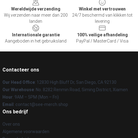
Wereldwijde verzending
Winkel met vertrouwen
Wij verzenden naar meer dan 200
24/7 beschermd van klikken tot
landen
levering
Internationale garantie
100% veilige afhandeling
Aangeboden in het gebruiksland
PayPal / MasterCard / Visa
Contacteer ons
Our Head Office
: 12830 High Bluff Dr, San Diego, CA 92130
Our Warehouse
: No. 8282 Renmin Road, Siming District, Xiamen
Hour
: 9AM – 5PM (Mon – Fri)
Email
: contact@see-merch.shop
Ons bedrijf
Over ons
Algemene voorwaarden