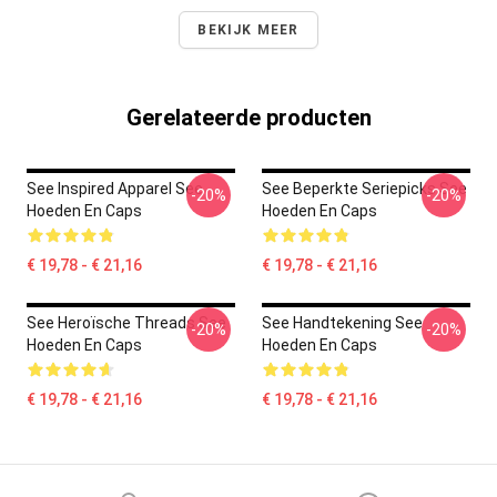
BEKIJK MEER
Gerelateerde producten
See Inspired Apparel See
See Beperkte Seriepicks See
-20%
-20%
Hoeden En Caps
Hoeden En Caps
€ 19,78 - € 21,16
€ 19,78 - € 21,16
See Heroïsche Threads See
See Handtekening See
-20%
-20%
Hoeden En Caps
Hoeden En Caps
€ 19,78 - € 21,16
€ 19,78 - € 21,16
Footer