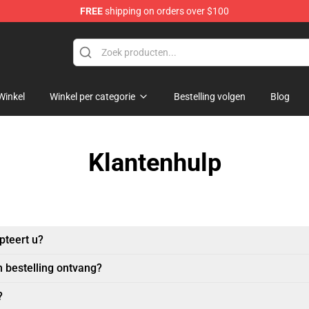
FREE
shipping on orders over $100
Winkel
Winkel per categorie
Bestelling volgen
Blog
Klantenhulp
pteert u?
n bestelling ontvang?
?