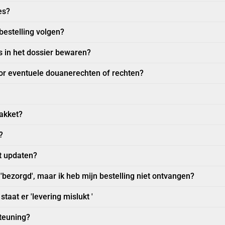
es?
bestelling volgen?
s in het dossier bewaren?
voor eventuele douanerechten of rechten?
pakket?
?
et updaten?
'bezorgd', maar ik heb mijn bestelling niet ontvangen?
staat er 'levering mislukt '
teuning?