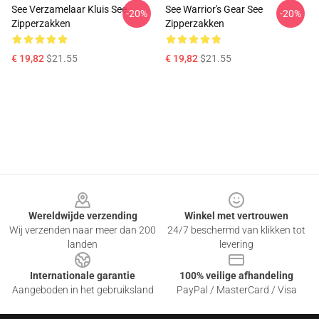
See Verzamelaar Kluis See
See Warrior's Gear See
-20%
-20%
Zipperzakken
Zipperzakken
€ 19,82
$21.55
€ 19,82
$21.55
Footer
Wereldwijde verzending
Winkel met vertrouwen
Wij verzenden naar meer dan 200
24/7 beschermd van klikken tot
landen
levering
Internationale garantie
100% veilige afhandeling
Aangeboden in het gebruiksland
PayPal / MasterCard / Visa