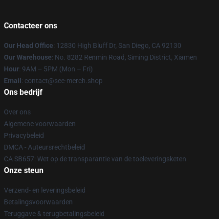
Contacteer ons
Our Head Office
: 12830 High Bluff Dr, San Diego, CA 92130
Our Warehouse
: No. 8282 Renmin Road, Siming District, Xiamen
Hour
: 9AM – 5PM (Mon – Fri)
Email
: contact@see-merch.shop
Ons bedrijf
Over ons
Algemene voorwaarden
Privacybeleid
DMCA - Auteursrechtbeleid
CA SB657: Wet op de transparantie van de toeleveringsketen
Onze steun
Verzend- en leveringsbeleid
Betalingsvoorwaarden
Teruggave & terugbetalingsbeleid