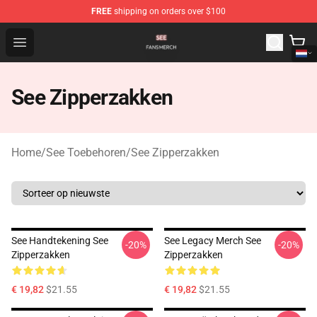
FREE
shipping on orders over $100
See Shop - Official See Merchandise Store
Open menu
See Zipperzakken
Home
/
See Toebehoren
/
See Zipperzakken
See Handtekening See
See Legacy Merch See
-20%
-20%
Zipperzakken
Zipperzakken
€ 19,82
$21.55
€ 19,82
$21.55