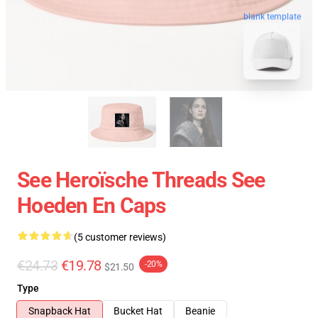
blank template
See Heroïsche Threads See
Hoeden En Caps
(5 customer reviews)
€24.73
€19.78
-20%
$21.50
Type
Snapback Hat
Bucket Hat
Beanie