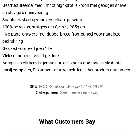
Gestructureerde, medium tot high-profile kroon met gebogen snavel
en stevige binnenvoering
Snapback sluiting voor verstelbare pasvorm
100% polyester, stofgewicht 8,4 oz / 285gsm
Five-panel ontwerp met dubbel breed frontpaneel voor naadloze
bedrukking
Gesized voor leeftijden 13+
Vlek schoon met vochtige doek
Aangezien elk item is gemaakt alleen voor u door uw lokale derde-
partij completer, Er kunnen lichte verschillen in het product ontvangen
SKU
:
MOCK-hats-and-caps-1744619991
Categorieën
:
See Hoeden en caps
,
What Customers Say