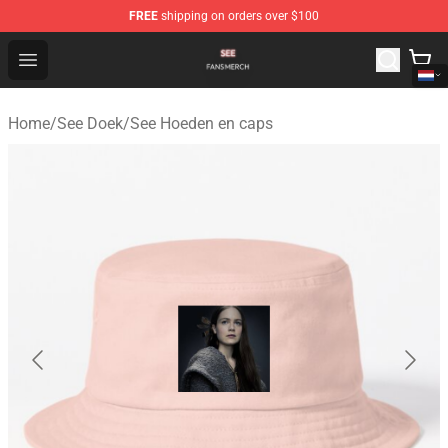
FREE
shipping on orders over $100
See Shop - Official See Merchandise Store
Open menu
Home
/
See Doek
/
See Hoeden en caps