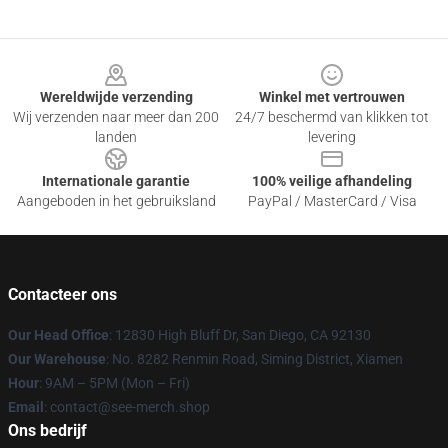
Footer
Wereldwijde verzending
Winkel met vertrouwen
Wij verzenden naar meer dan 200
24/7 beschermd van klikken tot
landen
levering
Internationale garantie
100% veilige afhandeling
Aangeboden in het gebruiksland
PayPal / MasterCard / Visa
Contacteer ons
Our Head Office
: 12830 High Bluff Dr, San Diego, CA 92130
Our Warehouse
: No. 8282 Renmin Road, Siming District, Xiamen
Hour
: 9AM – 5PM (Mon – Fri)
Email
: contact@see-merch.shop
Ons bedrijf