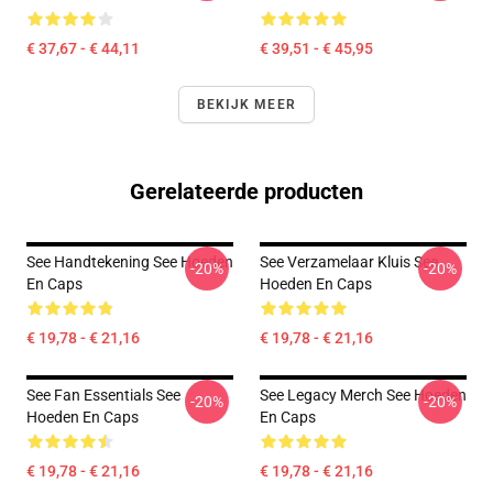
€ 37,67 - € 44,11
€ 39,51 - € 45,95
BEKIJK MEER
Gerelateerde producten
See Handtekening See Hoeden
See Verzamelaar Kluis See
-20%
-20%
En Caps
Hoeden En Caps
€ 19,78 - € 21,16
€ 19,78 - € 21,16
See Fan Essentials See
See Legacy Merch See Hoeden
-20%
-20%
Hoeden En Caps
En Caps
€ 19,78 - € 21,16
€ 19,78 - € 21,16