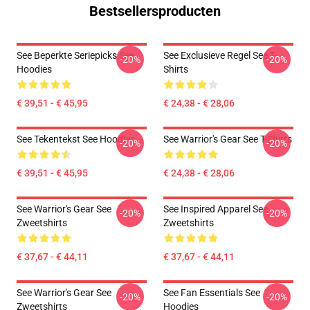
Bestsellersproducten
See Beperkte Seriepicks See
See Exclusieve Regel See T-
-20%
-20%
Hoodies
Shirts
€ 39,51 - € 45,95
€ 24,38 - € 28,06
See Tekentekst See Hoodies
See Warrior's Gear See T-Shirts
-20%
-20%
€ 39,51 - € 45,95
€ 24,38 - € 28,06
See Warrior's Gear See
See Inspired Apparel See
-20%
-20%
Zweetshirts
Zweetshirts
€ 37,67 - € 44,11
€ 37,67 - € 44,11
See Warrior's Gear See
See Fan Essentials See
-20%
-20%
Zweetshirts
Hoodies