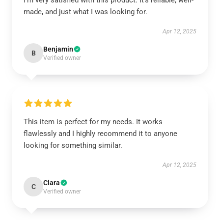
I’m very satisfied with this product. It’s reliable, well-
made, and just what I was looking for.
Apr 12, 2025
Benjamin
B
Verified owner
This item is perfect for my needs. It works
flawlessly and I highly recommend it to anyone
looking for something similar.
Apr 12, 2025
Clara
C
Verified owner