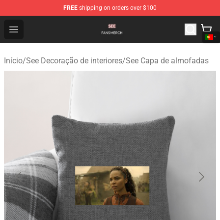
FREE
shipping on orders over $100
See Shop - Official See Merchandise Store
Open menu
Início
/
See Decoração de interiores
/
See Capa de almofadas