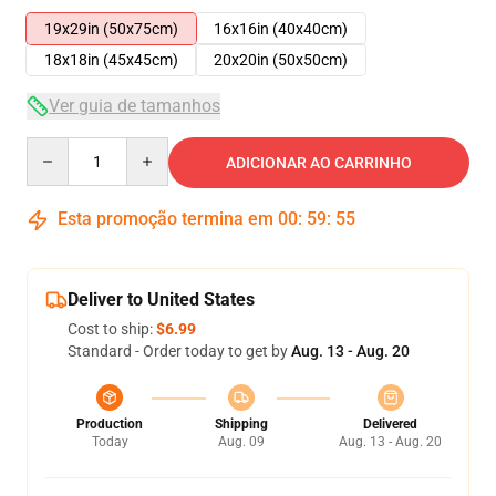
19x29in (50x75cm)
16x16in (40x40cm)
18x18in (45x45cm)
20x20in (50x50cm)
Ver guia de tamanhos
Quantity
ADICIONAR AO CARRINHO
Esta promoção termina em
00
:
59
:
54
Deliver to United States
Cost to ship:
$6.99
Standard - Order today to get by
Aug. 13 - Aug. 20
Production
Shipping
Delivered
Today
Aug. 09
Aug. 13 - Aug. 20