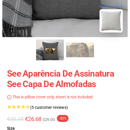
blank template
See Aparência De Assinatura
See Capa De Almofadas
This is pillow cover only, insert is not included.
(5 customer reviews)
€33.35
€26.68
-20%
$29.00
Size