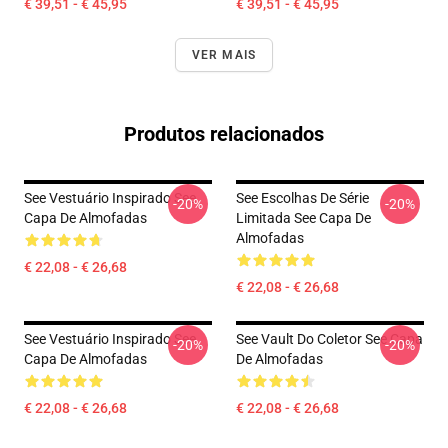
€ 39,51 - € 45,95
€ 39,51 - € 45,95
VER MAIS
Produtos relacionados
See Vestuário Inspirado See
See Escolhas De Série
-20%
-20%
Capa De Almofadas
Limitada See Capa De
Almofadas
€ 22,08 - € 26,68
€ 22,08 - € 26,68
See Vestuário Inspirado See
See Vault Do Coletor See Capa
-20%
-20%
Capa De Almofadas
De Almofadas
€ 22,08 - € 26,68
€ 22,08 - € 26,68