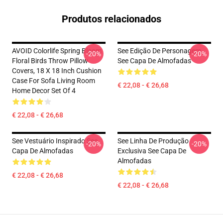
Produtos relacionados
AVOID Colorlife Spring Bloom
See Edição De Personagem
-20%
-20%
Floral Birds Throw Pillow
See Capa De Almofadas
Covers, 18 X 18 Inch Cushion
Case For Sofa Living Room
€ 22,08 - € 26,68
Home Decor Set Of 4
€ 22,08 - € 26,68
See Vestuário Inspirado See
See Linha De Produção
-20%
-20%
Capa De Almofadas
Exclusiva See Capa De
Almofadas
€ 22,08 - € 26,68
€ 22,08 - € 26,68
Footer