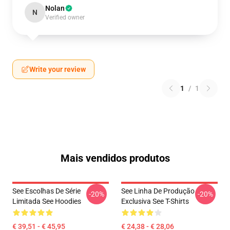
Nolan
N
Verified owner
Write your review
1
/
1
Mais vendidos produtos
See Escolhas De Série
See Linha De Produção
-20%
-20%
Limitada See Hoodies
Exclusiva See T-Shirts
€ 39,51 - € 45,95
€ 24,38 - € 28,06