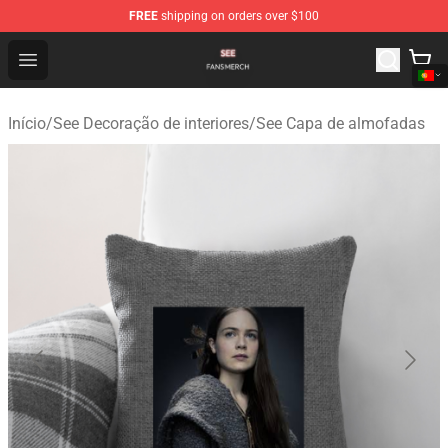
FREE
shipping on orders over $100
See Shop - Official See Merchandise Store
Open menu
Início
/
See Decoração de interiores
/
See Capa de almofadas