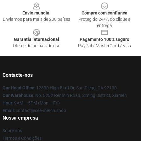
Envio mundial
Compre com confiança
Enviamos para mais de 200 países
Protegido 24/7, do clique à
entrega
Garantia internacional
Pagamento 100% seguro
Oferecido no país de uso
PayPal / MasterCard / Visa
Contacte-nos
Our Head Office
: 12830 High Bluff Dr, San Diego, CA 92130
Our Warehouse
: No. 8282 Renmin Road, Siming District, Xiamen
Hour
: 9AM – 5PM (Mon – Fri)
Email
: contact@see-merch.shop
Nossa empresa
Sobre nós
Termos e Condições