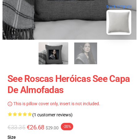
blank template
See Roscas Heróicas See Capa
De Almofadas
This is pillow cover only, insert is not included.
(1 customer reviews)
€33.35
€26.68
-20%
$29.00
Size