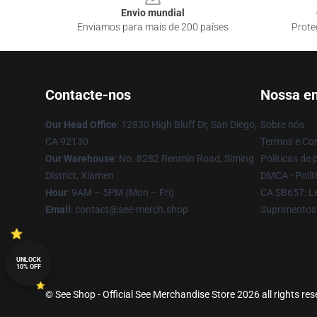
Envio mundial
Enviamos para mais de 200 países
Prote
Contacte-nos
Nossa e
Our Head Office
: 12830 High Bluff Dr, San Diego,
Sobre nós
CA 92130
Termos e Co
Our Warehouse
: No. 8282 Renmin Road, Siming
Políticas de 
District, Xiamen
DMCA - Políti
Hour
: 9AM – 5PM (Mon – Fri)
CA SB657: Le
Email
: contact@see-merch.shop
Suprimentos
UNLOCK
10% OFF
© See Shop - Official See Merchandise Store 2026 all rights re