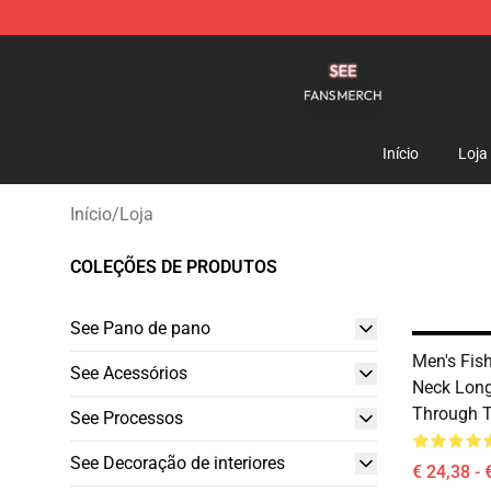
See Shop - Official See Merchandise Store
Início
Loja
Início
/
Loja
COLEÇÕES DE PRODUTOS
See Pano de pano
Men's Fis
See Acessórios
Neck Long
Through 
See Processos
See Decoração de interiores
€ 24,38 - 