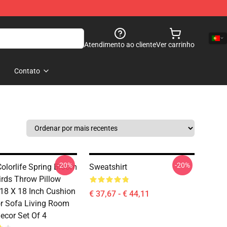
Atendimento ao cliente
Ver carrinho
Contato
-20%
-20%
olorlife Spring Bloom
Sweatshirt
Birds Throw Pillow
 18 X 18 Inch Cushion
€ 37,67 - € 44,11
r Sofa Living Room
cor Set Of 4