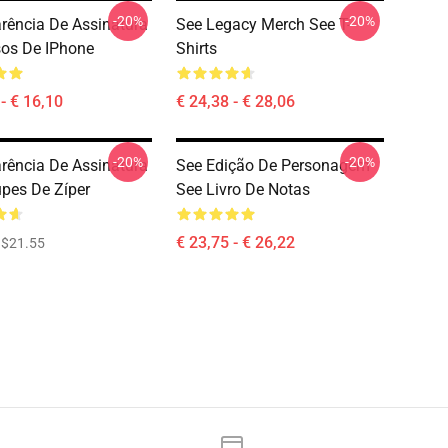
-20%
-20%
rência De Assinatura
See Legacy Merch See T-
os De IPhone
Shirts
- € 16,10
€ 24,38 - € 28,06
-20%
-20%
rência De Assinatura
See Edição De Personagem
pes De Zíper
See Livro De Notas
€ 23,75 - € 26,22
$21.55