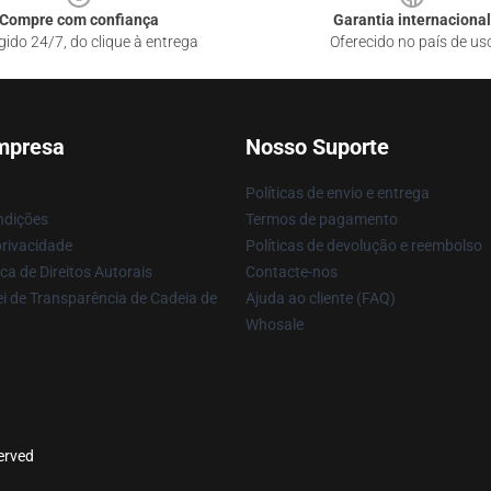
Compre com confiança
Garantia internacional
gido 24/7, do clique à entrega
Oferecido no país de us
mpresa
Nosso Suporte
Políticas de envio e entrega
ndições
Termos de pagamento
privacidade
Políticas de devolução e reembolso
ca de Direitos Autorais
Contacte-nos
i de Transparência de Cadeia de
Ajuda ao cliente (FAQ)
Whosale
served