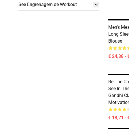
See Engrenagem de Workout
Men's Mes
Long Sleev
Blouse
€ 24,38 - 
Be The C
See In Th
Gandhi C
Motivatio
€ 18,21 - 