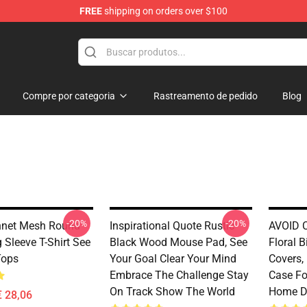
FREE
shipping on orders over $100
Compre por categoria
Rastreamento de pedido
Blog
-20%
-20%
hnet Mesh Round
Inspirational Quote Rustic
AVOID C
 Sleeve T-Shirt See
Black Wood Mouse Pad, See
Floral 
Tops
Your Goal Clear Your Mind
Covers,
Embrace The Challenge Stay
Case Fo
On Track Show The World
Home De
€ 28,06