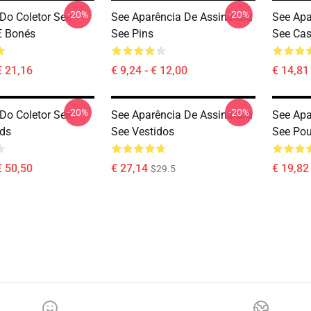
-20%
-20%
 Do Coletor See
See Aparência De Assinatura
See Apa
E Bonés
See Pins
See Cas
€ 21,16
€ 9,24 - € 12,00
€ 14,81 
-20%
-20%
 Do Coletor See
See Aparência De Assinatura
See Apa
ds
See Vestidos
See Pou
€ 50,50
€ 27,14
€ 19,82
$29.5