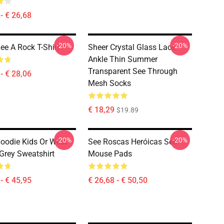
- € 26,68
-20%
-20%
See A Rock T-Shirt
Sheer Crystal Glass Lace
Ankle Thin Summer
Transparent See Through
- € 28,06
Mesh Socks
€ 18,29
$19.89
-20%
-20%
oodie Kids Or West
See Roscas Heróicas See
Grey Sweatshirt
Mouse Pads
- € 45,95
€ 26,68 - € 50,50