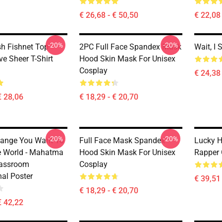
€ 26,68 - € 50,50
€ 22,08 
-20%
-20%
h Fishnet Top
2PC Full Face Spandex Mask
Wait, I 
e Sheer T-Shirt
Hood Skin Mask For Unisex
Cosplay
€ 24,38 
€ 28,06
€ 18,29 - € 20,70
-20%
-20%
hange You Want To
Full Face Mask Spandex
Lucky H
e World - Mahatma
Hood Skin Mask For Unisex
Rapper 
lassroom
Cosplay
nal Poster
€ 39,51 
€ 18,29 - € 20,70
€ 42,22