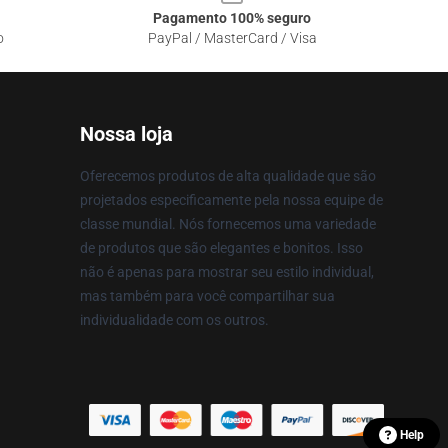
Pagamento 100% seguro
o
PayPal / MasterCard / Visa
Nossa loja
Oferecemos produtos de alta qualidade que são
projetados especificamente pela nossa equipe de
classe mundial. Nós fornecemos uma variedade
de produtos que são elegantes e bonitos. Isso
não é apenas para mostrar seu estilo individual,
mas também para você compartilhar sua
individualidade com os outros.
Help