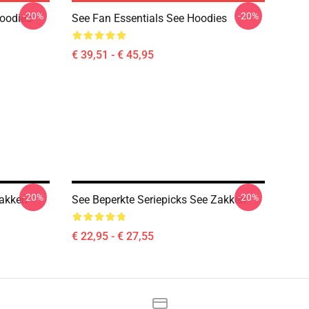
-20%
-20%
oodies
See Fan Essentials See Hoodies
€ 39,51 - € 45,95
-20%
-20%
Zakken
See Beperkte Seriepicks See Zakken
€ 22,95 - € 27,55