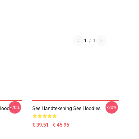
1
/
1
-20%
-20%
Hoodies
See Handtekening See Hoodies
€ 39,51 - € 45,95