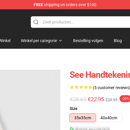
FREE
shipping on orders over $100
Winkel
Winkel per categorie
Bestelling volgen
Blog
See Handtekeni
(5 customer reviews
€28.69
€22.95
-20%
$24.95
Size
35x35cm
40x40cm
Bekijk maattabel