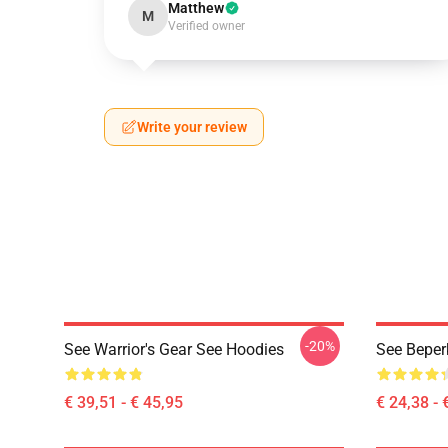
Matthew
M
Verified owner
Write your review
-20%
See Warrior's Gear See Hoodies
See Beperk
€ 39,51 - € 45,95
€ 24,38 - 