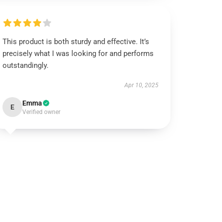
This product is both sturdy and effective. It’s
precisely what I was looking for and performs
outstandingly.
Apr 10, 2025
Emma
E
Verified owner