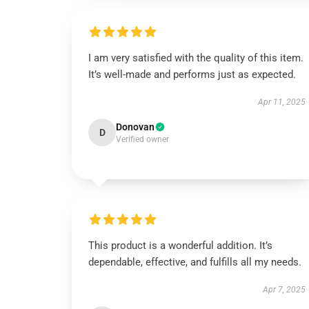
I am very satisfied with the quality of this item.
It’s well-made and performs just as expected.
Apr 11, 2025
Donovan
D
Verified owner
This product is a wonderful addition. It’s
dependable, effective, and fulfills all my needs.
Apr 7, 2025