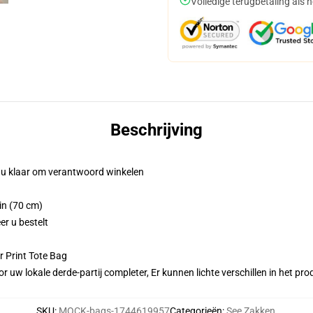
Volledige terugbetaling als 
Beschrijving
t u klaar om verantwoord winkelen
in (70 cm)
er u bestelt
r Print Tote Bag
r uw lokale derde-partij completer, Er kunnen lichte verschillen in het p
SKU
:
MOCK-bags-1744619957
Categorieën
:
See Zakken
,