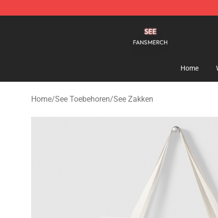
See Shop - Official See Merchandise Store
Home
Home
/
See Toebehoren
/
See Zakken