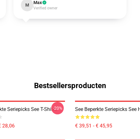
Max
M
Verified owner
Bestsellersproducten
-20%
te Seriepicks See T-Shirts
See Beperkte Seriepicks See 
€ 28,06
€ 39,51 - € 45,95