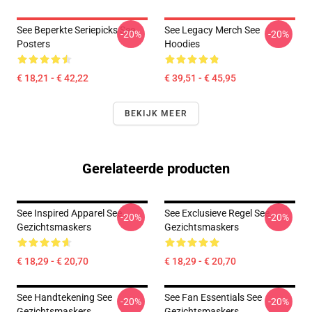
See Beperkte Seriepicks See
See Legacy Merch See
-20%
-20%
Posters
Hoodies
€ 18,21 - € 42,22
€ 39,51 - € 45,95
BEKIJK MEER
Gerelateerde producten
See Inspired Apparel See
See Exclusieve Regel See
-20%
-20%
Gezichtsmaskers
Gezichtsmaskers
€ 18,29 - € 20,70
€ 18,29 - € 20,70
See Handtekening See
See Fan Essentials See
-20%
-20%
Gezichtsmaskers
Gezichtsmaskers