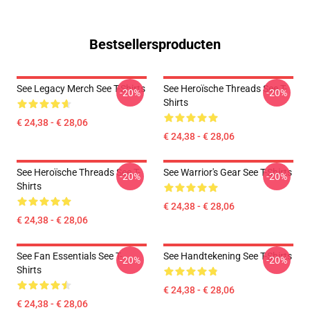
Bestsellersproducten
See Legacy Merch See T-Shirts
See Heroïsche Threads See T-
-20%
-20%
Shirts
€ 24,38 - € 28,06
€ 24,38 - € 28,06
See Heroïsche Threads See T-
See Warrior's Gear See T-Shirts
-20%
-20%
Shirts
€ 24,38 - € 28,06
€ 24,38 - € 28,06
See Fan Essentials See T-
See Handtekening See T-Shirts
-20%
-20%
Shirts
€ 24,38 - € 28,06
€ 24,38 - € 28,06