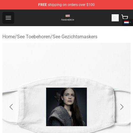
FREE
shipping on orders over $100
See Shop - Official See Merchandise Store
Open menu
Home
/
See Toebehoren
/
See Gezichtsmaskers