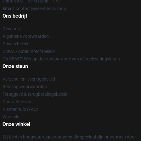
Hour
: 9AM – 5PM (Mon – Fri)
Email
: contact@see-merch.shop
Ons bedrijf
Over ons
Algemene voorwaarden
Privacybeleid
DMCA - Auteursrechtbeleid
CA SB657: Wet op de transparantie van de toeleveringsketen
Onze steun
Verzend- en leveringsbeleid
Betalingsvoorwaarden
Teruggave & terugbetalingsbeleid
Contacteer ons
Klantenhulp (FAQ)
Whosale
Onze winkel
Wij bieden hoogwaardige producten die speciaal zijn ontworpen door