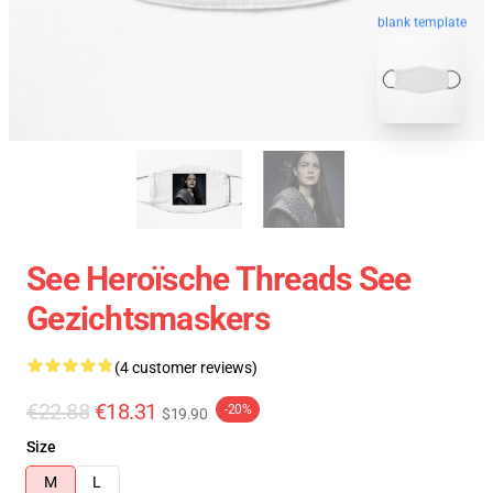
blank template
See Heroïsche Threads See
Gezichtsmaskers
(4 customer reviews)
€22.88
€18.31
-20%
$19.90
Size
M
L