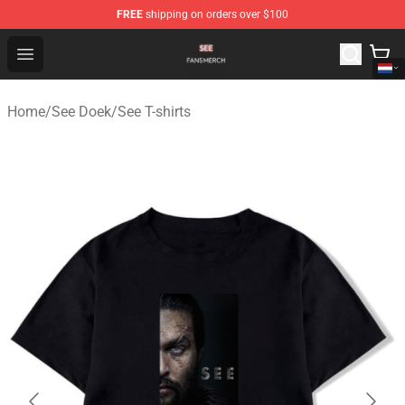
FREE
shipping on orders over $100
See Shop - Official See Merchandise Store
Open menu
Home
/
See Doek
/
See T-shirts