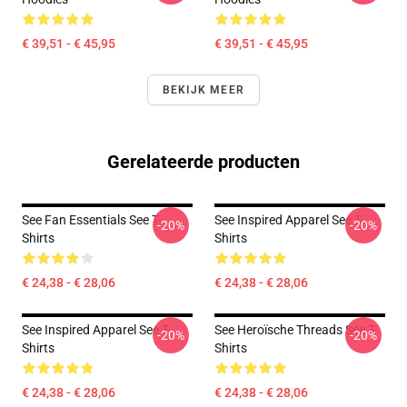
€ 39,51 - € 45,95
€ 39,51 - € 45,95
BEKIJK MEER
Gerelateerde producten
See Fan Essentials See T-
See Inspired Apparel See T-
-20%
-20%
Shirts
Shirts
€ 24,38 - € 28,06
€ 24,38 - € 28,06
See Inspired Apparel See T-
See Heroïsche Threads See T-
-20%
-20%
Shirts
Shirts
€ 24,38 - € 28,06
€ 24,38 - € 28,06