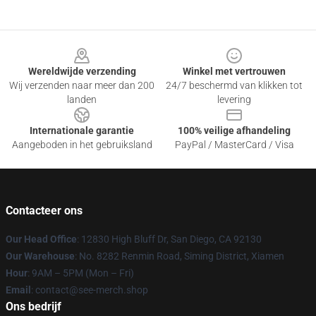
Footer
Wereldwijde verzending
Winkel met vertrouwen
Wij verzenden naar meer dan 200
24/7 beschermd van klikken tot
landen
levering
Internationale garantie
100% veilige afhandeling
Aangeboden in het gebruiksland
PayPal / MasterCard / Visa
Contacteer ons
Our Head Office
: 12830 High Bluff Dr, San Diego, CA 92130
Our Warehouse
: No. 8282 Renmin Road, Siming District, Xiamen
Hour
: 9AM – 5PM (Mon – Fri)
Email
: contact@see-merch.shop
Ons bedrijf