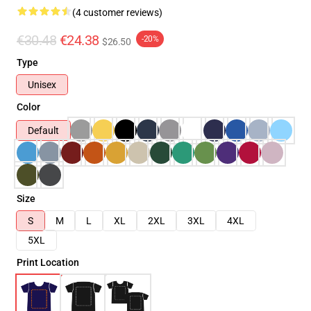
(4 customer reviews)
€30.48
€24.38
-20%
$26.50
Type
Unisex
Color
Default
Size
S
M
L
XL
2XL
3XL
4XL
5XL
Print Location