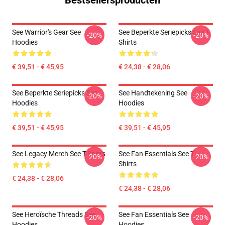
Bestsellersproducten
See Warrior's Gear See
See Beperkte Seriepicks See T-
-20%
-20%
Hoodies
Shirts
€ 39,51 - € 45,95
€ 24,38 - € 28,06
See Beperkte Seriepicks See
See Handtekening See
-20%
-20%
Hoodies
Hoodies
€ 39,51 - € 45,95
€ 39,51 - € 45,95
See Legacy Merch See T-Shirts
See Fan Essentials See T-
-20%
-20%
Shirts
€ 24,38 - € 28,06
€ 24,38 - € 28,06
See Heroïsche Threads See
See Fan Essentials See
-20%
-20%
Hoodies
Hoodies