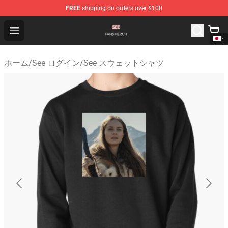
FREE
shipping on orders over $100
See Shop - Official See Merchandise Store
Open menu
ホーム
/
See ログイン
/
See スウェットシャツ