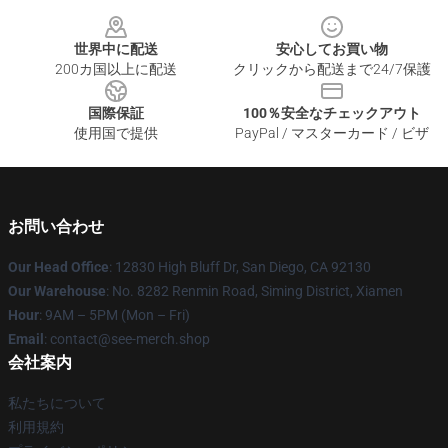
Footer
世界中に配送
安心してお買い物
200カ国以上に配送
クリックから配送まで24/7保護
国際保証
100％安全なチェックアウト
使用国で提供
PayPal / マスターカード / ビザ
お問い合わせ
Our Head Office
: 12830 High Bluff Dr, San Diego, CA 92130
Our Warehouse
: No. 8282 Renmin Road, Siming District, Xiamen
Hour
: 9AM – 5PM (Mon – Fri)
Email
: contact@see-merch.shop
会社案内
私たちについて
利用規約