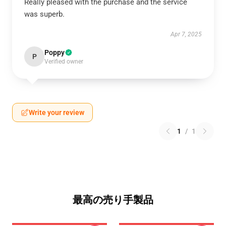
Really pleased with the purchase and the service
was superb.
Apr 7, 2025
Poppy
P
Verified owner
Write your review
1
/
1
最高の売り手製品