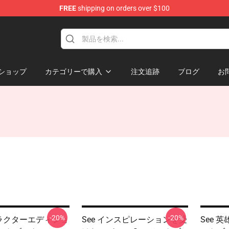
FREE
shipping on orders over $100
ショップ
カテゴリーで購入
注文追跡
ブログ
お
-20%
-20%
ャラクターエディショ
See インスピレーションを受
See 