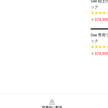
See 戦士
ック
￥374,390
See 専用
ック
￥374,390
Footer
世界中に配送