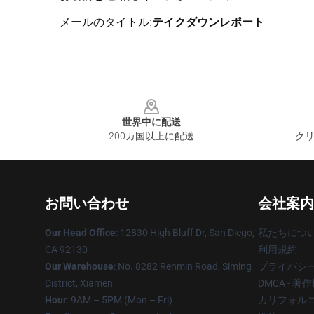
メールのタイトル:
テイクダウンレポート
Footer
世界中に配送
200カ国以上に配送
クリ
お問い合わせ
会社案内
Our Head Office
: 12830 High Bluff Dr, San Diego,
私たちにつ
CA 92130
利用規約
Our Warehouse
: No. 8282 Renmin Road, Siming
プライバシ
District, Xiamen
DMCA - 
Hour
: 9AM – 5PM (Mon – Fri)
カリフォルニ