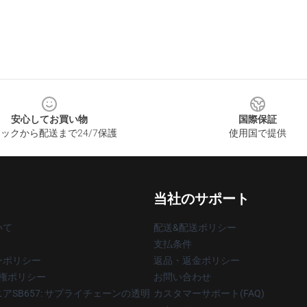
安心してお買い物
国際保証
ックから配送まで24/7保護
使用国で提供
当社のサポート
いて
配送&配送ポリシー
支払条件
ーポリシー
返品・返金ポリシー
著作権ポリシー
お問い合わせ
アSB657: サプライチェーンの透明
カスタマーサポート(FAQ)