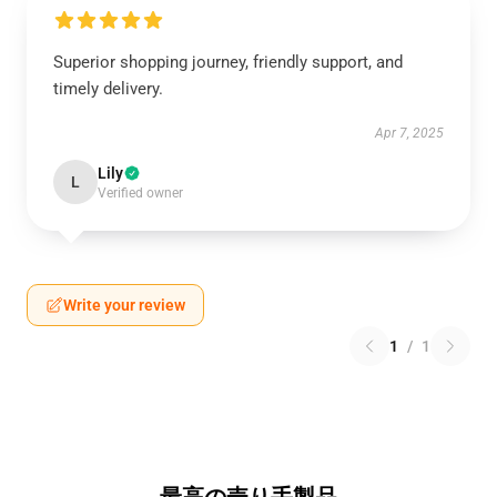
Superior shopping journey, friendly support, and
timely delivery.
Apr 7, 2025
Lily
L
Verified owner
Write your review
1
/
1