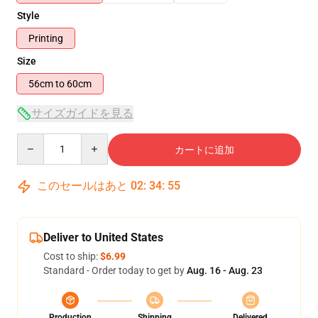
Style
Printing
Size
56cm to 60cm
サイズガイドを見る
Quantity
カートに追加
このセールはあと
02
:
34
:
55
Deliver to United States
Cost to ship:
$6.99
Standard - Order today to get by
Aug. 16 - Aug. 23
Production
Shipping
Delivered