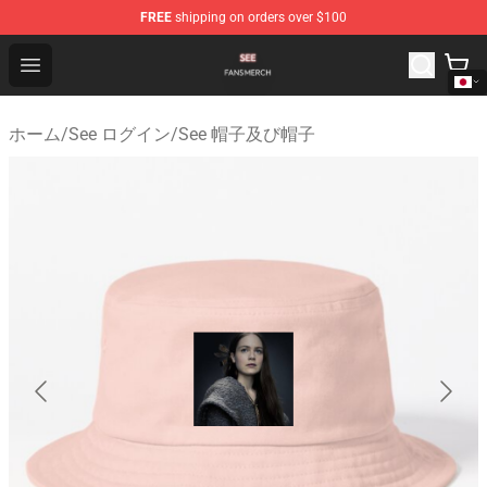
FREE
shipping on orders over $100
See Shop - Official See Merchandise Store
Open menu
ホーム
/
See ログイン
/
See 帽子及び帽子