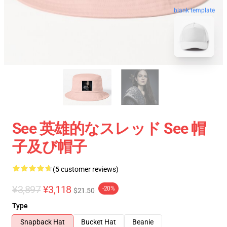
blank template
See 英雄的なスレッド See 帽
子及び帽子
(5 customer reviews)
¥3,897
¥3,118
-20%
$21.50
Type
Snapback Hat
Bucket Hat
Beanie