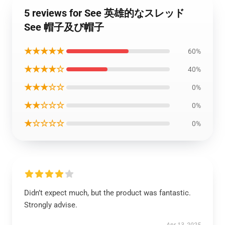
5 reviews for See 英雄的なスレッド
See 帽子及び帽子
★★★★★
60%
★★★★☆
40%
★★★☆☆
0%
★★☆☆☆
0%
★☆☆☆☆
0%
Didn’t expect much, but the product was fantastic.
Strongly advise.