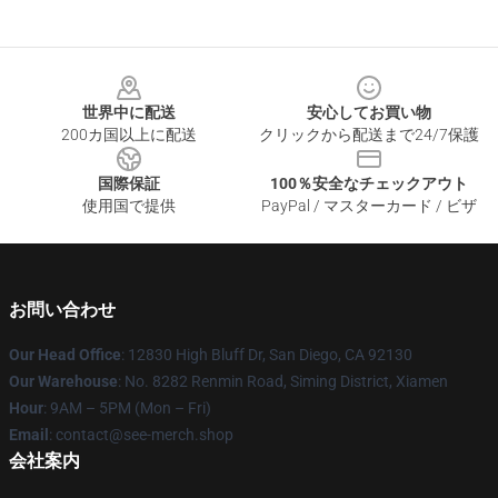
Footer
世界中に配送
安心してお買い物
200カ国以上に配送
クリックから配送まで24/7保護
国際保証
100％安全なチェックアウト
使用国で提供
PayPal / マスターカード / ビザ
お問い合わせ
Our Head Office
: 12830 High Bluff Dr, San Diego, CA 92130
Our Warehouse
: No. 8282 Renmin Road, Siming District, Xiamen
Hour
: 9AM – 5PM (Mon – Fri)
Email
: contact@see-merch.shop
会社案内