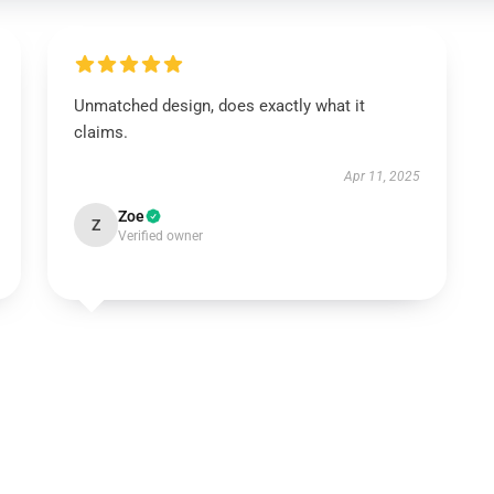
Unmatched design, does exactly what it
claims.
Apr 11, 2025
Zoe
Z
Verified owner