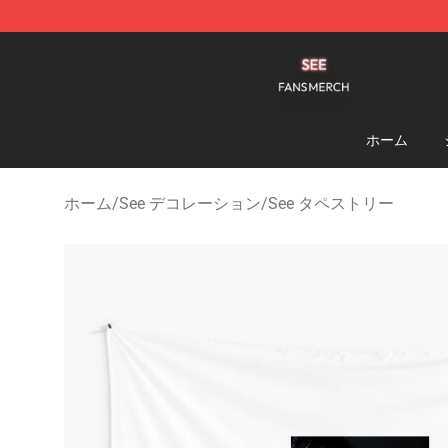
See Shop - Official See Merchandise Store
ホーム
ホーム
/
See デコレーション
/
See タペストリー