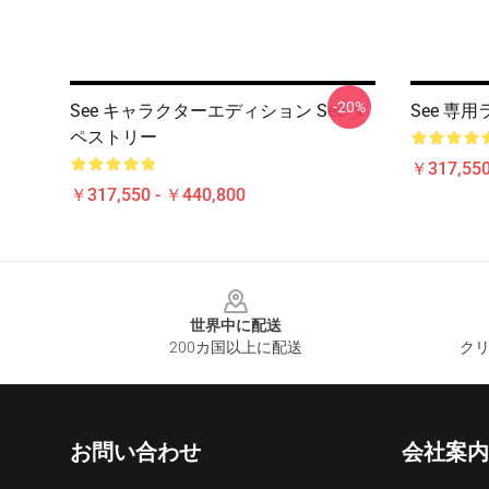
-20%
See キャラクターエディション See タ
See 専用
ペストリー
￥317,550
￥317,550 - ￥440,800
Footer
世界中に配送
200カ国以上に配送
クリ
お問い合わせ
会社案内