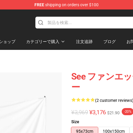
FREE
shipping on orders over $100
ショップ
カテゴリーで購入
注文追跡
ブログ
お
See ファンエ
ー
(2 customer reviews
¥3,969
¥3,176
-20%
$21.90
Size
95x73cm
100x150cm