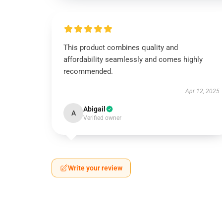
This product combines quality and
affordability seamlessly and comes highly
recommended.
Apr 12, 2025
Abigail
A
Verified owner
Write your review