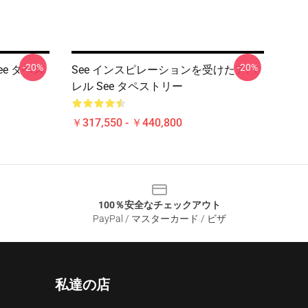
-20%
-20%
ee タペス
See インスピレーションを受けたアパ
レル See タペストリー
￥317,550 - ￥440,800
100％安全なチェックアウト
PayPal / マスターカード / ビザ
私達の店