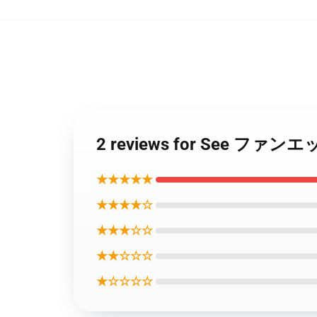
2 reviews for See 
★★★★★
★★★★☆
★★★☆☆
★★☆☆☆
★☆☆☆☆