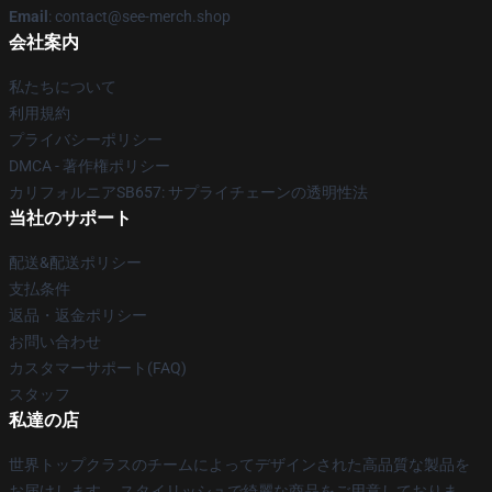
Email
: contact@see-merch.shop
会社案内
私たちについて
利用規約
プライバシーポリシー
DMCA - 著作権ポリシー
カリフォルニアSB657: サプライチェーンの透明性法
当社のサポート
配送&配送ポリシー
支払条件
返品・返金ポリシー
お問い合わせ
カスタマーサポート(FAQ)
スタッフ
私達の店
世界トップクラスのチームによってデザインされた高品質な製品を
お届けします。 スタイリッシュで綺麗な商品をご用意しておりま