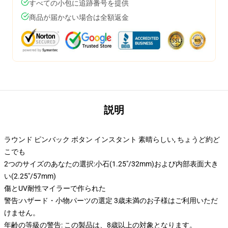
すべての小包に追跡番号を提供
商品が届かない場合は全額返金
説明
ラウンド ピンバック ボタン インスタント 素晴らしい, ちょうど約ど
こでも
2つのサイズのあなたの選択:小石(1.25"/32mm)および内部表面大き
い(2.25"/57mm)
傷とUV耐性マイラーで作られた
警告:ハザード・小物パーツの選定 3歳未満のお子様はご利用いただ
けません。
年齢の等級の警告: この製品は、8歳以上の対象となります。