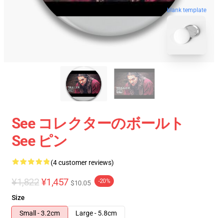
blank template
See コレクターのボールト
See ピン
(4 customer reviews)
¥1,822
¥1,457
-20%
$10.05
Size
Small - 3.2cm
Large - 5.8cm