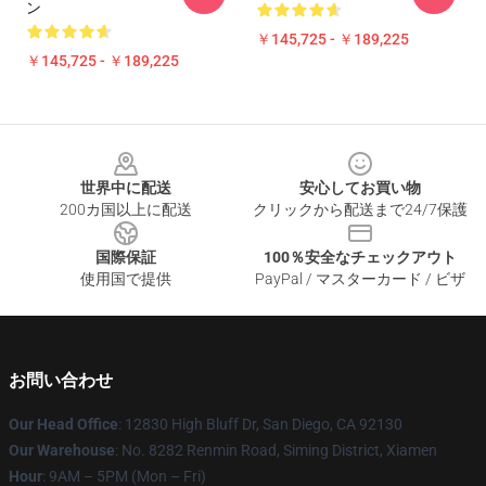
ン
￥145,725 - ￥189,225
￥145,725 - ￥189,225
Footer
世界中に配送
安心してお買い物
200カ国以上に配送
クリックから配送まで24/7保護
国際保証
100％安全なチェックアウト
使用国で提供
PayPal / マスターカード / ビザ
お問い合わせ
Our Head Office
: 12830 High Bluff Dr, San Diego, CA 92130
Our Warehouse
: No. 8282 Renmin Road, Siming District, Xiamen
Hour
: 9AM – 5PM (Mon – Fri)