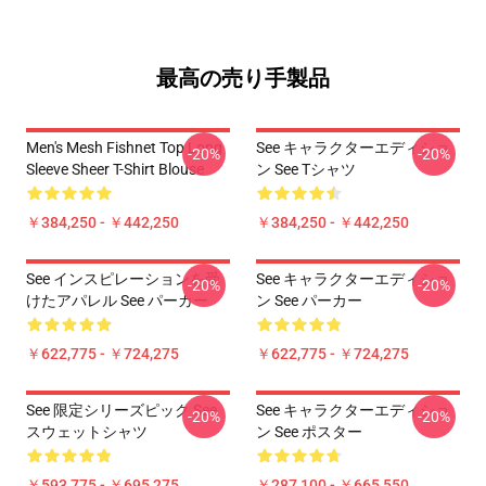
最高の売り手製品
Men's Mesh Fishnet Top Long
See キャラクターエディショ
-20%
-20%
Sleeve Sheer T-Shirt Blouse
ン See Tシャツ
￥384,250 - ￥442,250
￥384,250 - ￥442,250
See インスピレーションを受
See キャラクターエディショ
-20%
-20%
けたアパレル See パーカー
ン See パーカー
￥622,775 - ￥724,275
￥622,775 - ￥724,275
See 限定シリーズピック See
See キャラクターエディショ
-20%
-20%
スウェットシャツ
ン See ポスター
￥593,775 - ￥695,275
￥287,100 - ￥665,550