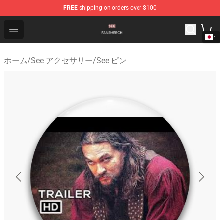
FREE
shipping on orders over $100
See Shop - Official See Merchandise Store
Open menu
ホーム
/
See アクセサリー
/
See ピン