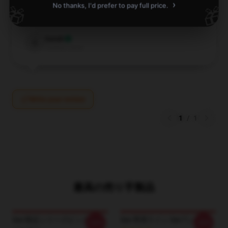
my expectations. Highly recommend.
›
No thanks, I'd prefer to pay full price.
🎁
🎁
Apr 9, 2025
Sarah
S
Verified owner
Write your review
1
/
1
最高の売り手製品
See 限定シリーズピック See
See 専用ライン See Tシャツ
-20%
-20%