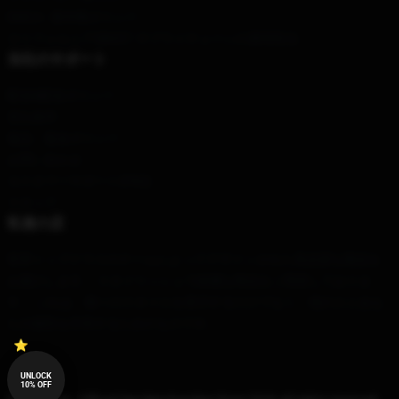
DMCA - 著作権ポリシー
カリフォルニアSB657: サプライチェーンの透明性法
当社のサポート
配送&配送ポリシー
支払条件
返品・返金ポリシー
お問い合わせ
カスタマーサポート(FAQ)
スタッフ
私達の店
世界トップクラスのチームによってデザインされた高品質な製品を
お届けします。 スタイリッシュで綺麗な商品をご用意しておりま
す。 これは、個々のスタイルを表示するだけでなく、他の人とあな
たの個性を共有するためのものです。
UNLOCK
10% OFF