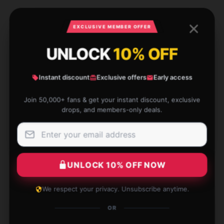
EXCLUSIVE MEMBER OFFER
1 reviews for See キャラクターエディ
ション See ジッパーポーチ
UNLOCK
10% OFF
★★★★★
0%
Instant discount
Exclusive offers
Early access
★★★★☆
100%
Join 50,000+ fans & get your instant discount, exclusive
★★★☆☆
0%
drops, and members-only deals.
★★☆☆☆
0%
★☆☆☆☆
0%
UNLOCK 10% OFF NOW
We respect your privacy. Unsubscribe anytime.
OR
Love this item! It’s practical, reliable, and exceeds