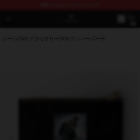
FREE
shipping on orders over $100
See Shop - Official See Merchandise Store
Open menu
ホーム
/
See アクセサリー
/
See ジッパーポーチ