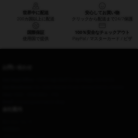
世界中に配送
安心してお買い物
200カ国以上に配送
クリックから配送まで24/7保護
国際保証
100％安全なチェックアウト
使用国で提供
PayPal / マスターカード / ビザ
お問い合わせ
Our Head Office
: 12830 High Bluff Dr, San Diego, CA 92130
Our Warehouse
: No. 8282 Renmin Road, Siming District, Xiamen
Hour
: 9AM – 5PM (Mon – Fri)
Email
: contact@see-merch.shop
会社案内
私たちについて
利用規約
プライバシーポリシー