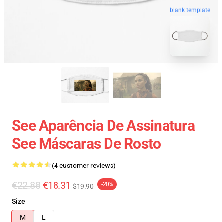
blank template
See Aparência De Assinatura
See Máscaras De Rosto
(4 customer reviews)
€22.88
€18.31
-20%
$19.90
Size
M
L