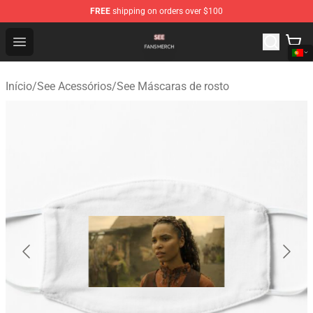
FREE
shipping on orders over $100
See Shop - Official See Merchandise Store
Open menu
Início
/
See Acessórios
/
See Máscaras de rosto