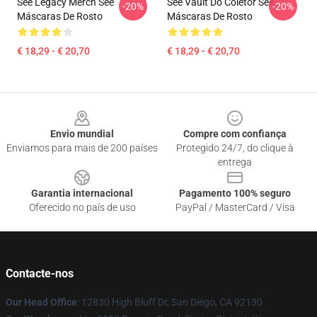
See Legacy Merch See
See Vault Do Coletor See
-20%
-20%
Máscaras De Rosto
Máscaras De Rosto
€ 18,29 - € 20,70
€ 18,29 - € 20,70
Footer
Envio mundial
Compre com confiança
Enviamos para mais de 200 países
Protegido 24/7, do clique à
entrega
Garantia internacional
Pagamento 100% seguro
Oferecido no país de uso
PayPal / MasterCard / Visa
Contacte-nos
Our Head Office
: 12830 High Bluff Dr, San Diego, CA 92130