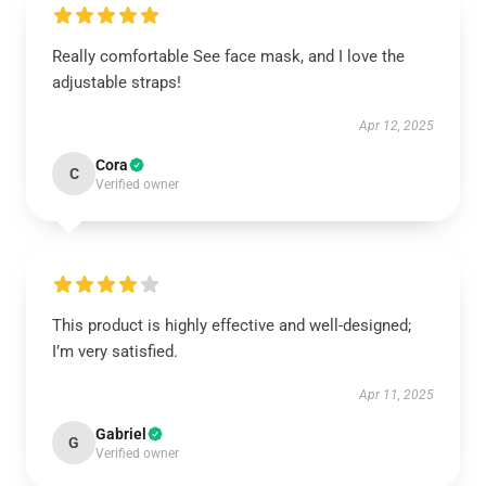
Really comfortable See face mask, and I love the
adjustable straps!
Apr 12, 2025
Cora
C
Verified owner
This product is highly effective and well-designed;
I’m very satisfied.
Apr 11, 2025
Gabriel
G
Verified owner