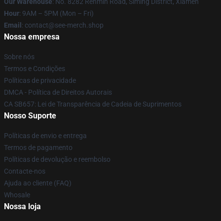
Our Warehouse
: No. 8282 Renmin Road, Siming District, Xiamen
Hour
: 9AM – 5PM (Mon – Fri)
Email
: contact@see-merch.shop
Nossa empresa
Sobre nós
Termos e Condições
Políticas de privacidade
DMCA - Política de Direitos Autorais
CA SB657: Lei de Transparência de Cadeia de Suprimentos
Nosso Suporte
Políticas de envio e entrega
Termos de pagamento
Políticas de devolução e reembolso
Contacte-nos
Ajuda ao cliente (FAQ)
Whosale
Nossa loja