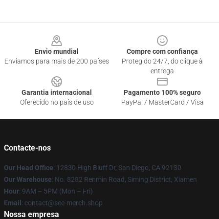
Footer
Envio mundial
Compre com confiança
Enviamos para mais de 200 países
Protegido 24/7, do clique à
entrega
Garantia internacional
Pagamento 100% seguro
Oferecido no país de uso
PayPal / MasterCard / Visa
Contacte-nos
Our Head Office
: 12830 High Bluff Dr, San Diego, CA 92130
Our Warehouse
: No. 8282 Renmin Road, Siming District, Xiamen
Hour
: 9AM – 5PM (Mon – Fri)
Email
: contact@see-merch.shop
Nossa empresa