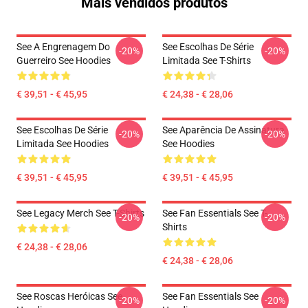
Mais vendidos produtos
See A Engrenagem Do
See Escolhas De Série
-20%
-20%
Guerreiro See Hoodies
Limitada See T-Shirts
€ 39,51 - € 45,95
€ 24,38 - € 28,06
See Escolhas De Série
See Aparência De Assinatura
-20%
-20%
Limitada See Hoodies
See Hoodies
€ 39,51 - € 45,95
€ 39,51 - € 45,95
See Legacy Merch See T-Shirts
See Fan Essentials See T-
-20%
-20%
Shirts
€ 24,38 - € 28,06
€ 24,38 - € 28,06
See Roscas Heróicas See
See Fan Essentials See
-20%
-20%