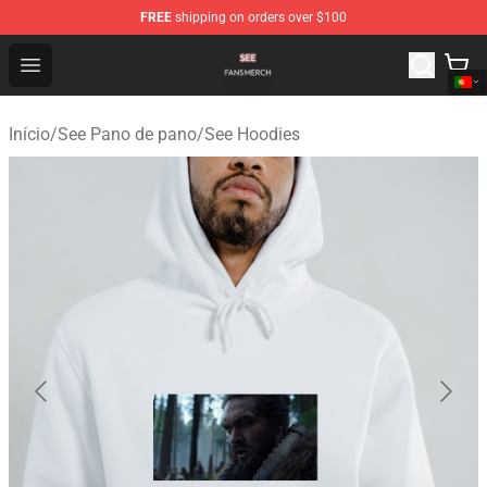
FREE
shipping on orders over $100
See Shop - Official See Merchandise Store
Open menu
Início
/
See Pano de pano
/
See Hoodies