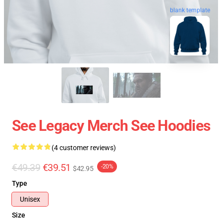
blank template
See Legacy Merch See Hoodies
(4 customer reviews)
€49.39
€39.51
-20%
$42.95
Type
Unisex
Size