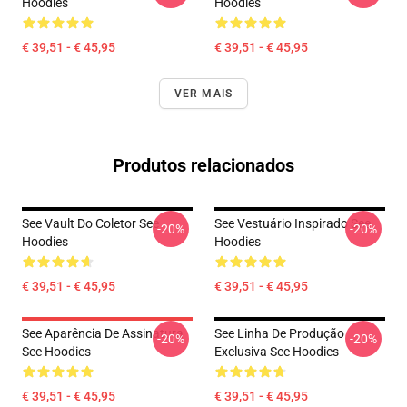
Hoodies
Hoodies
€ 39,51 - € 45,95
€ 39,51 - € 45,95
VER MAIS
Produtos relacionados
See Vault Do Coletor See
See Vestuário Inspirado See
-20%
-20%
Hoodies
Hoodies
€ 39,51 - € 45,95
€ 39,51 - € 45,95
See Aparência De Assinatura
See Linha De Produção
-20%
-20%
See Hoodies
Exclusiva See Hoodies
€ 39,51 - € 45,95
€ 39,51 - € 45,95