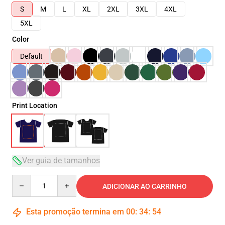
S
M
L
XL
2XL
3XL
4XL
5XL
Color
Default
Print Location
Ver guia de tamanhos
Quantity
ADICIONAR AO CARRINHO
Esta promoção termina em
00
:
34
:
53