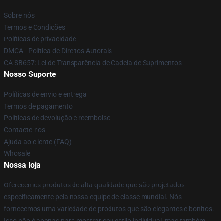
Sobre nós
Termos e Condições
Políticas de privacidade
DMCA - Política de Direitos Autorais
CA SB657: Lei de Transparência de Cadeia de Suprimentos
Nosso Suporte
Políticas de envio e entrega
Termos de pagamento
Políticas de devolução e reembolso
Contacte-nos
Ajuda ao cliente (FAQ)
Whosale
Nossa loja
Oferecemos produtos de alta qualidade que são projetados
especificamente pela nossa equipe de classe mundial. Nós
fornecemos uma variedade de produtos que são elegantes e bonitos.
Isso não é apenas para mostrar seu estilo individual, mas também