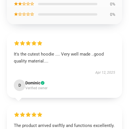
★★☆☆☆
0%
★☆☆☆☆
0%
It's the cutest hoodie .... Very well made ..good
quality material....
Apr 12, 2025
Dominic
D
Verified owner
The product arrived swiftly and functions excellently.