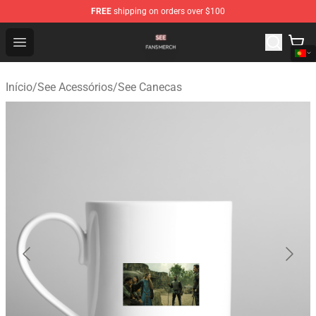
FREE
shipping on orders over $100
See Shop - Official See Merchandise Store
Open menu
Início
/
See Acessórios
/
See Canecas