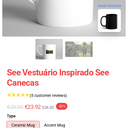
blank template
See Vestuário Inspirado See
Canecas
(5 customer reviews)
€29.90
€23.92
-20%
$26.00
Type
Ceramic Mug
Accent Mug