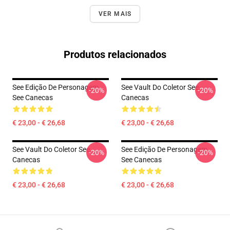
VER MAIS
Produtos relacionados
See Edição De Personagem
See Vault Do Coletor See
-20%
-20%
See Canecas
Canecas
€ 23,00 - € 26,68
€ 23,00 - € 26,68
See Vault Do Coletor See
See Edição De Personagem
-20%
-20%
Canecas
See Canecas
€ 23,00 - € 26,68
€ 23,00 - € 26,68
Footer