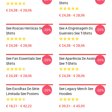
Shirts
€ 24,38 - € 28,06
€ 24,38 - € 28,06
See Roscas Heróicas See T-
See A Engrenagem Do
-20%
-20%
Shirts
Guerreiro See T-Shirts
€ 24,38 - € 28,06
€ 24,38 - € 28,06
See Fan Essentials See T-
See Aparência De Assinatura
-20%
-20%
Shirts
See T-Shirts
€ 24,38 - € 28,06
€ 24,38 - € 28,06
See Escolhas De Série
See Legacy Merch See
-20%
-20%
Limitada See Posters
Hoodies
€ 18,21 - € 42,22
€ 39,51 - € 45,95