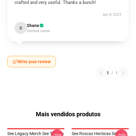
crafted and very useful. Thanks a bunch!
Apr 8, 2025
Shane
S
Verified owner
Write your review
1
/
1
Mais vendidos produtos
See Legacy Merch See T-Shirts
See Roscas Heróicas See T-
-20%
-20%