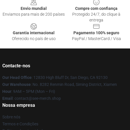
Envio mundial
Compre com confiança
Enviamos para mais de 200 países
Protegido 24/7, do clique à
entrega
Garantia internacional
Pagamento 100% seguro
Oferecido no país de uso
PayPal / MasterCard / Visa
Contacte-nos
Our Head Office
: 12830 High Bluff Dr, San Diego, CA 92130
Our Warehouse
: No. 8282 Renmin Road, Siming District, Xiamen
Hour
: 9AM – 5PM (Mon – Fri)
Email
: contact@see-merch.shop
Nossa empresa
Sobre nós
Termos e Condições