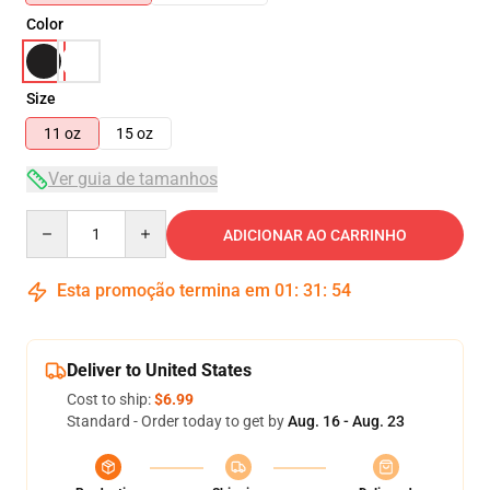
Color
Size
11 oz
15 oz
Ver guia de tamanhos
Quantity
ADICIONAR AO CARRINHO
Esta promoção termina em
01
:
31
:
53
Deliver to United States
Cost to ship:
$6.99
Standard - Order today to get by
Aug. 16 - Aug. 23