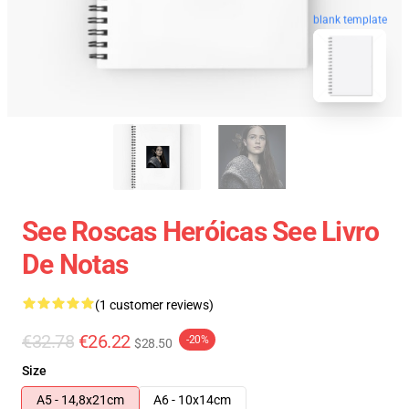
blank template
See Roscas Heróicas See Livro
De Notas
(1 customer reviews)
€32.78
€26.22
-20%
$28.50
Size
A5 - 14,8x21cm
A6 - 10x14cm