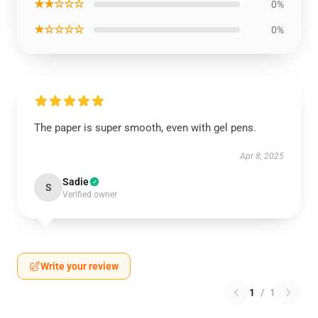
★★☆☆☆
0%
★☆☆☆☆
0%
The paper is super smooth, even with gel pens.
Apr 8, 2025
Sadie
S
Verified owner
Write your review
1
/
1