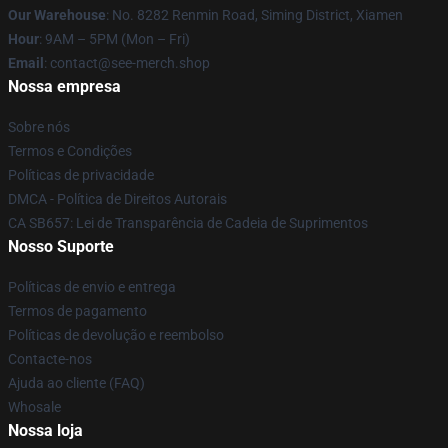
Our Warehouse
: No. 8282 Renmin Road, Siming District, Xiamen
Hour
: 9AM – 5PM (Mon – Fri)
Email
: contact@see-merch.shop
Nossa empresa
Sobre nós
Termos e Condições
Políticas de privacidade
DMCA - Política de Direitos Autorais
CA SB657: Lei de Transparência de Cadeia de Suprimentos
Nosso Suporte
Políticas de envio e entrega
Termos de pagamento
Políticas de devolução e reembolso
Contacte-nos
Ajuda ao cliente (FAQ)
Whosale
Nossa loja