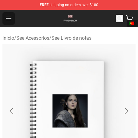
FREE
shipping on orders over $100
See Shop - Official See Merchandise Store
Open menu
Início
/
See Acessórios
/
See Livro de notas