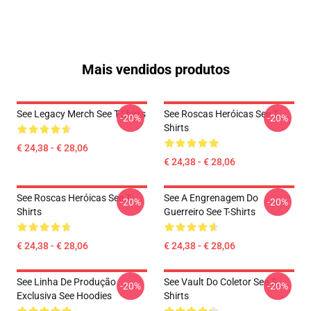
Mais vendidos produtos
See Legacy Merch See T-Shirts
See Roscas Heróicas See T-
-20%
-20%
Shirts
€ 24,38 - € 28,06
€ 24,38 - € 28,06
See Roscas Heróicas See T-
See A Engrenagem Do
-20%
-20%
Shirts
Guerreiro See T-Shirts
€ 24,38 - € 28,06
€ 24,38 - € 28,06
See Linha De Produção
See Vault Do Coletor See T-
-20%
-20%
Exclusiva See Hoodies
Shirts