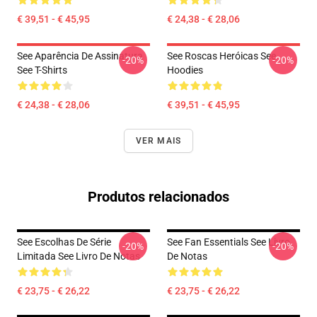
€ 39,51 - € 45,95
€ 24,38 - € 28,06
See Aparência De Assinatura
See Roscas Heróicas See
-20%
-20%
See T-Shirts
Hoodies
€ 24,38 - € 28,06
€ 39,51 - € 45,95
VER MAIS
Produtos relacionados
See Escolhas De Série
See Fan Essentials See Livro
-20%
-20%
Limitada See Livro De Notas
De Notas
€ 23,75 - € 26,22
€ 23,75 - € 26,22