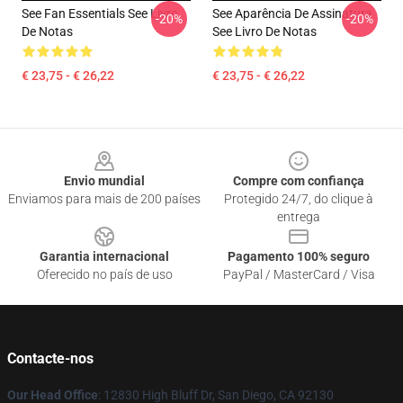
See Fan Essentials See Livro
See Aparência De Assinatura
-20%
-20%
De Notas
See Livro De Notas
€ 23,75 - € 26,22
€ 23,75 - € 26,22
Footer
Envio mundial
Compre com confiança
Enviamos para mais de 200 países
Protegido 24/7, do clique à
entrega
Garantia internacional
Pagamento 100% seguro
Oferecido no país de uso
PayPal / MasterCard / Visa
Contacte-nos
Our Head Office
: 12830 High Bluff Dr, San Diego, CA 92130