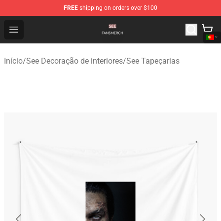
FREE
shipping on orders over $100
See Shop - Official See Merchandise Store
Open menu
Início
/
See Decoração de interiores
/
See Tapeçarias