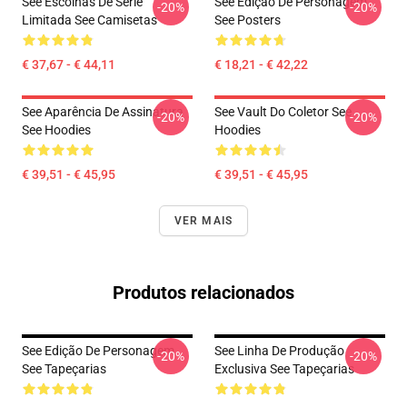
See Escolhas De Série
See Edição De Personagem
-20%
-20%
Limitada See Camisetas
See Posters
€ 37,67 - € 44,11
€ 18,21 - € 42,22
See Aparência De Assinatura
See Vault Do Coletor See
-20%
-20%
See Hoodies
Hoodies
€ 39,51 - € 45,95
€ 39,51 - € 45,95
VER MAIS
Produtos relacionados
See Edição De Personagem
See Linha De Produção
-20%
-20%
See Tapeçarias
Exclusiva See Tapeçarias