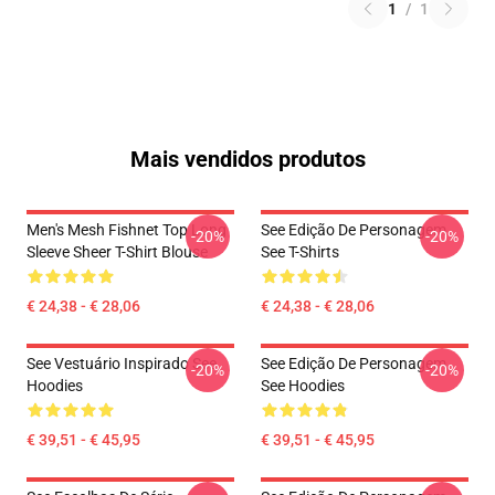
1
/
1
Mais vendidos produtos
Men's Mesh Fishnet Top Long
See Edição De Personagem
-20%
-20%
Sleeve Sheer T-Shirt Blouse
See T-Shirts
€ 24,38 - € 28,06
€ 24,38 - € 28,06
See Vestuário Inspirado See
See Edição De Personagem
-20%
-20%
Hoodies
See Hoodies
€ 39,51 - € 45,95
€ 39,51 - € 45,95