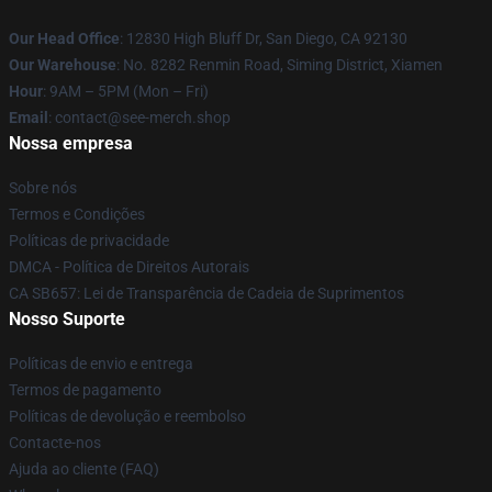
Our Head Office
: 12830 High Bluff Dr, San Diego, CA 92130
Our Warehouse
: No. 8282 Renmin Road, Siming District, Xiamen
Hour
: 9AM – 5PM (Mon – Fri)
Email
: contact@see-merch.shop
Nossa empresa
Sobre nós
Termos e Condições
Políticas de privacidade
DMCA - Política de Direitos Autorais
CA SB657: Lei de Transparência de Cadeia de Suprimentos
Nosso Suporte
Políticas de envio e entrega
Termos de pagamento
Políticas de devolução e reembolso
Contacte-nos
Ajuda ao cliente (FAQ)