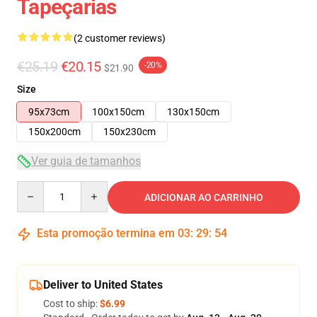
Tapeçarias
(2 customer reviews)
€25.19
€20.15
-20%
$21.90
Size
95x73cm
100x150cm
130x150cm
150x200cm
150x230cm
Ver guia de tamanhos
Quantity
ADICIONAR AO CARRINHO
Esta promoção termina em
03
:
29
:
54
Deliver to United States
Cost to ship:
$6.99