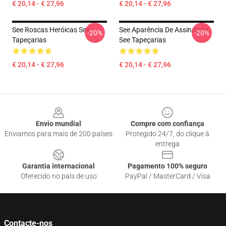
€ 20,14 - € 27,96
€ 20,14 - € 27,96
See Roscas Heróicas See
See Aparência De Assinatura
-20%
-20%
Tapeçarias
See Tapeçarias
€ 20,14 - € 27,96
€ 20,14 - € 27,96
Footer
Envio mundial
Compre com confiança
Enviamos para mais de 200 países
Protegido 24/7, do clique à
entrega
Garantia internacional
Pagamento 100% seguro
Oferecido no país de uso
PayPal / MasterCard / Visa
Contacte-nos