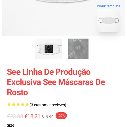
blank template
See Linha De Produção
Exclusiva See Máscaras De
Rosto
(3 customer reviews)
€22.88
€18.31
-20%
$19.90
Size