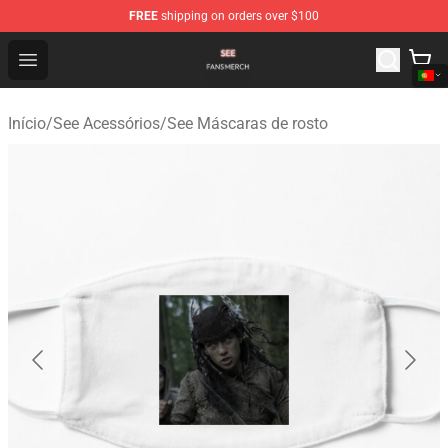
FREE
shipping on orders over $100
See Shop - Official See Merchandise Store
Open menu
Início
/
See Acessórios
/
See Máscaras de rosto