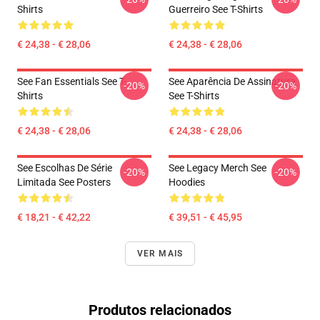
Shirts
Guerreiro See T-Shirts
€ 24,38 - € 28,06
€ 24,38 - € 28,06
See Fan Essentials See T-
See Aparência De Assinatura
-20%
-20%
Shirts
See T-Shirts
€ 24,38 - € 28,06
€ 24,38 - € 28,06
See Escolhas De Série
See Legacy Merch See
-20%
-20%
Limitada See Posters
Hoodies
€ 18,21 - € 42,22
€ 39,51 - € 45,95
VER MAIS
Produtos relacionados