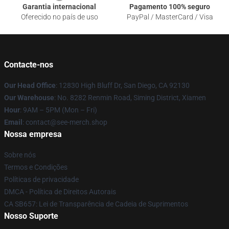
Garantia internacional
Pagamento 100% seguro
Oferecido no país de uso
PayPal / MasterCard / Visa
Contacte-nos
Our Head Office
: 12830 High Bluff Dr, San Diego, CA 92130
Our Warehouse
: No. 8282 Renmin Road, Siming District, Xiamen
Hour
: 9AM – 5PM (Mon – Fri)
Email
: contact@see-merch.shop
Nossa empresa
Sobre nós
Termos e Condições
Políticas de privacidade
DMCA - Política de Direitos Autorais
CA SB657: Lei de Transparência de Cadeia de Suprimentos
Nosso Suporte