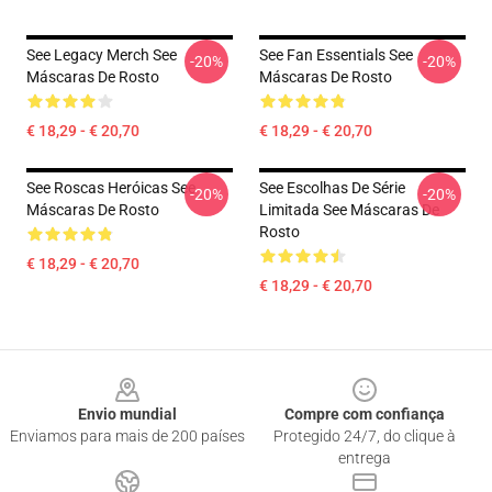
See Legacy Merch See
See Fan Essentials See
-20%
-20%
Máscaras De Rosto
Máscaras De Rosto
€ 18,29 - € 20,70
€ 18,29 - € 20,70
See Roscas Heróicas See
See Escolhas De Série
-20%
-20%
Máscaras De Rosto
Limitada See Máscaras De
Rosto
€ 18,29 - € 20,70
€ 18,29 - € 20,70
Footer
Envio mundial
Compre com confiança
Enviamos para mais de 200 países
Protegido 24/7, do clique à
entrega