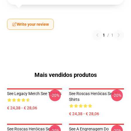
Write your review
1
/
1
Mais vendidos produtos
See Legacy Merch See T-Shirts
See Roscas Heróicas See T-
-20%
-20%
Shirts
€ 24,38 - € 28,06
€ 24,38 - € 28,06
See Roscas Heróicas See T-
See A Engrenagem Do
-20%
-20%