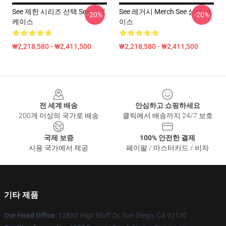
See 제한 시리즈 선택 See 삼성
See 레거시 Merch See 삼성 케
-20%
-20%
케이스
이스
₩2,218,580 - ₩2,411,500
₩2,218,580 - ₩2,411,500
Footer
전 세계 배송
안심하고 쇼핑하세요
200개 이상의 국가로 배송
클릭에서 배송까지 24/7 보호
국제 보증
100% 안전한 결제
사용 국가에서 제공
페이팔 / 마스터카드 / 비자
기타 제품
Our Head Office
: 12830 High Bluff Dr, San Diego, CA 92130