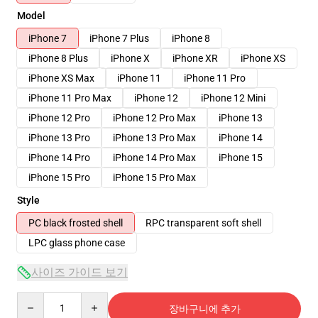
Model
iPhone 7
iPhone 7 Plus
iPhone 8
iPhone 8 Plus
iPhone X
iPhone XR
iPhone XS
iPhone XS Max
iPhone 11
iPhone 11 Pro
iPhone 11 Pro Max
iPhone 12
iPhone 12 Mini
iPhone 12 Pro
iPhone 12 Pro Max
iPhone 13
iPhone 13 Pro
iPhone 13 Pro Max
iPhone 14
iPhone 14 Pro
iPhone 14 Pro Max
iPhone 15
iPhone 15 Pro
iPhone 15 Pro Max
Style
PC black frosted shell
RPC transparent soft shell
LPC glass phone case
사이즈 가이드 보기
Quantity
장바구니에 추가