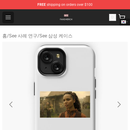
FREE
shipping on orders over $100
See Shop - Official See Merchandise Store
Open menu
홈
/
See 사례 연구
/
See 삼성 케이스