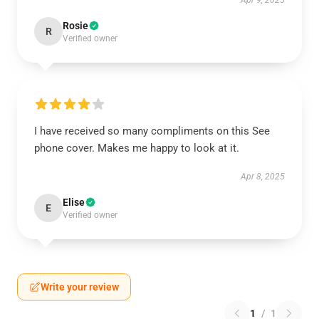
Apr 9, 2025
Rosie
R
Verified owner
I have received so many compliments on this See
phone cover. Makes me happy to look at it.
Apr 8, 2025
Elise
E
Verified owner
Write your review
1
/
1