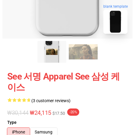
blank template
See 서명 Apparel See 삼성 케
이스
(3 customer reviews)
₩30,144
₩24,115
-20%
$17.50
Type
iPhone
Samsung