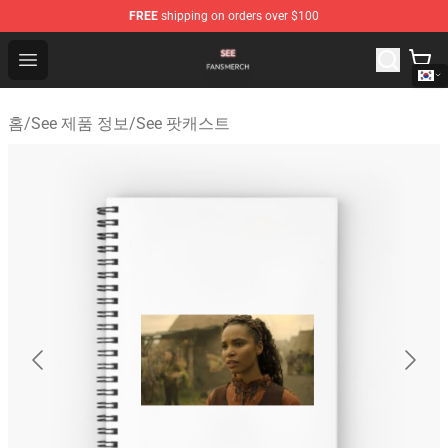
FREE
shipping on orders over $100
See Shop - Official See Merchandise Store
Open menu
홈
/
See 제품 정보
/
See 팟캐스트