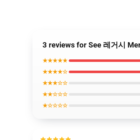
3 reviews for See 레거시 M
★★★★★
★★★★☆
★★★☆☆
★★☆☆☆
★☆☆☆☆