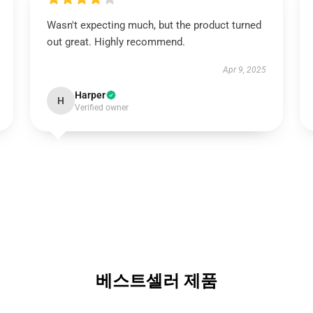
Wasn't expecting much, but the product turned
out great. Highly recommend.
Apr 9, 2025
Harper
H
Verified owner
베스트셀러 제품