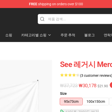
FREE
shipping on orders over $100
쇼핑
카테고리별 쇼핑
주문 추적
블로그
연락
See 레거시 Mer
(3 customer reviews
₩37,723
₩30,178
$21.90
Size
95x73cm
100x150cm
사이즈 가이드 보기