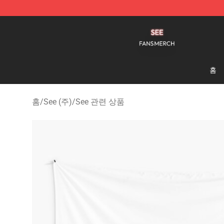
See Shop - Official See Merchandise Store
홈
홈
/
See (주)
/
See 관련 상품