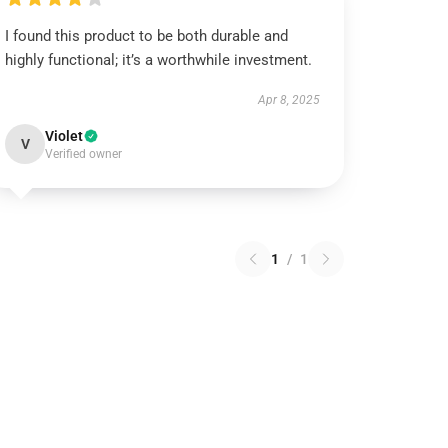
I found this product to be both durable and
highly functional; it’s a worthwhile investment.
Apr 8, 2025
Violet
V
Verified owner
1
/
1