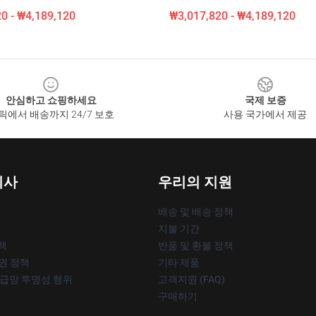
0 - ₩4,189,120
₩3,017,820 - ₩4,189,120
안심하고 쇼핑하세요
국제 보증
릭에서 배송까지 24/7 보호
사용 국가에서 제공
회사
우리의 지원
배송 및 배송 정책
지불 기간
책
반품 및 환불 정책
작권 정책
기타 제품
공급망 투명성 행위
고객지원 (FAQ)
구매하기