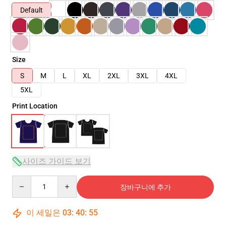
Default
Size
S
M
L
XL
2XL
3XL
4XL
5XL
Print Location
사이즈 가이드 보기
Quantity
장바구니에 추가
이 세일은
03
:
40
:
55