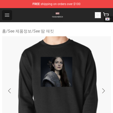
FREE
shipping on orders over $100
See Shop - Official See Merchandise Store
Open menu
홈
/
See 제품정보
/
See 땀 재킷