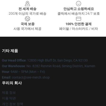
전 세계 배송
안심하고 쇼핑하세요
200개 이상의 국가로 배송
클릭에서 배송까지 24/7 보호
국제 보증
100% 안전한 결제
사용 국가에서 제공
페이팔 / 마스터카드 / 비자
기타 제품
Our Head Office
: 12830 High Bluff Dr, San Diego, CA 92130
Our Warehouse
: No. 8282 Renmin Road, Siming District, Xiamen
Hour
: 9AM – 5PM (Mon – Fri)
Email
: contact@see-merch.shop
우리의 회사
제품 정보
이용 약관
개인 정보 정책