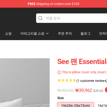
FREE
shipping on orders over $100
쇼핑
카테고리별 쇼핑
주문 추적
블로그
연락
See 팬 Essenti
This is pillow cover only, insert
(1 customer reviews
₩49,953
₩39,962
$29.00
Size
19x29in (50x75cm)
16x16