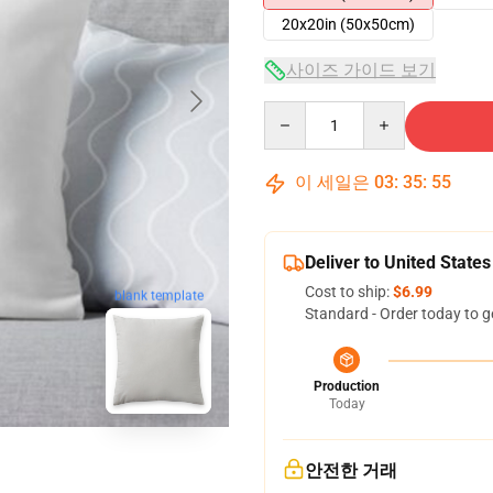
20x20in (50x50cm)
사이즈 가이드 보기
Quantity
이 세일은
03
:
35
:
54
Deliver to United States
Cost to ship:
$6.99
blank template
Standard - Order today to g
Production
Today
안전한 거래