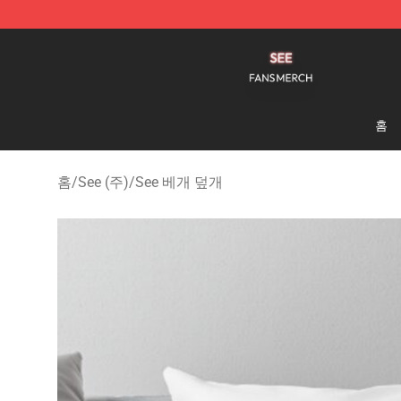
See Shop - Official See Merchandise Store
홈
홈
/
See (주)
/
See 베개 덮개