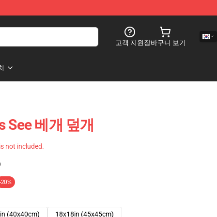
고객 지원
장바구니 보기
처
als See 베개 덮개
 is not included.
)
-20%
in (40x40cm)
18x18in (45x45cm)