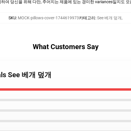
여 당신을 위해 다만, 주어지는 제품에 있는 경미한 variances일지도 
SKU
:
MOCK-pillows-cover-1744619973
카테고리
:
See 베개 덮개
,
What Customers Say
tials See 베개 덮개