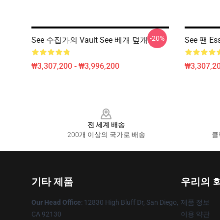
-20%
See 수집가의 Vault See 베개 덮개
See 팬 Es
₩3,307,200 - ₩3,996,200
₩3,307,20
Footer
전 세계 배송
200개 이상의 국가로 배송
클
기타 제품
우리의 
Our Head Office
: 12830 High Bluff Dr, San Diego,
제품 정보
CA 92130
이용 약관