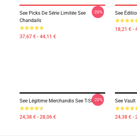
-20%
See Picks De Série Limitée See
See Éditio
Chandails
18,21 € - 
37,67 € - 44,11 €
-20%
See Légitime Merchandis See T-Shirts
See Vault 
24,38 € - 28,06 €
24,38 € - 