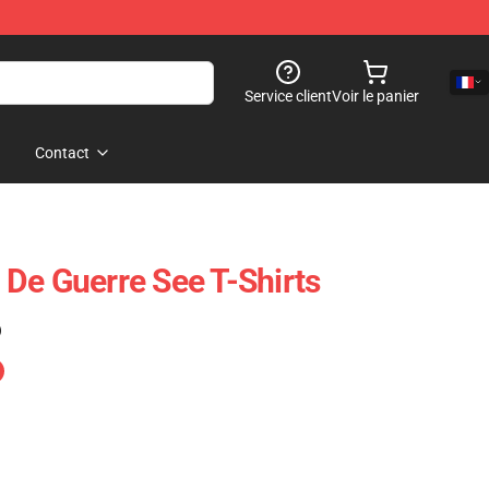
Service client
Voir le panier
Contact
De Guerre See T-Shirts
)