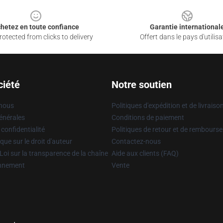
hetez en toute confiance
Garantie international
otected from clicks to delivery
Offert dans le pays d'utilisa
ciété
Notre soutien
 nous
Politiques d'expédition et de livraiso
énérales
Conditions de paiement
 confidentialité
Politiques de retour et de rembours
que sur le droit d'auteur
Contactez-nous
Loi sur la transparence de la chaîne
Aide aux clients (FAQ)
onnement
Vente