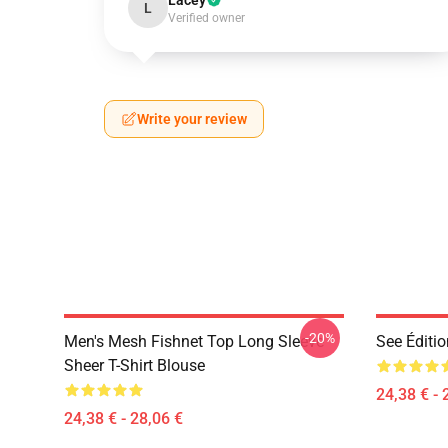
Lacey
L
Verified owner
Write your review
-20%
Men's Mesh Fishnet Top Long Sleeve
See Éditio
Sheer T-Shirt Blouse
24,38 € - 
24,38 € - 28,06 €