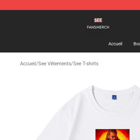
See Shop - Official See Merchandise Store
Accueil
Bou
Accueil
/
See Vêtements
/
See T-shirts