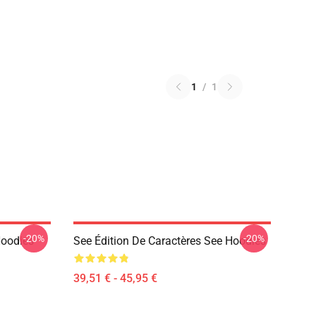
1
/
1
-20%
-20%
Hoodies
See Édition De Caractères See Hoodies
39,51 € - 45,95 €