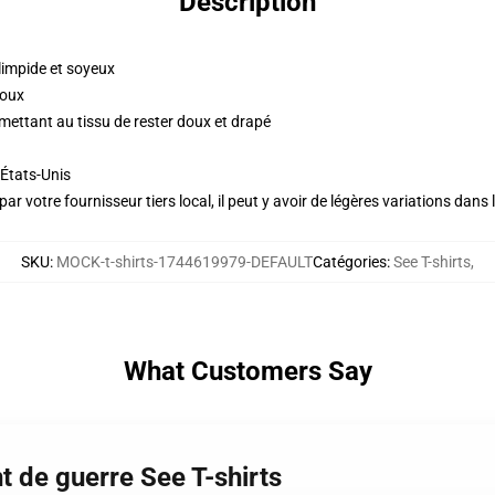
Description
impide et soyeux
doux
ettant au tissu de rester doux et drapé
États-Unis
ar votre fournisseur tiers local, il peut y avoir de légères variations dans 
SKU
:
MOCK-t-shirts-1744619979-DEFAULT
Catégories
:
See T-shirts
,
What Customers Say
 de guerre See T-shirts