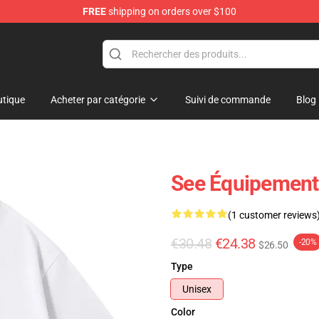
FREE
shipping on orders over $100
tique
Acheter par catégorie
Suivi de commande
Blog
See Équipement 
(1 customer reviews
€30.48
€24.38
-20%
$26.50
Type
Unisex
Color