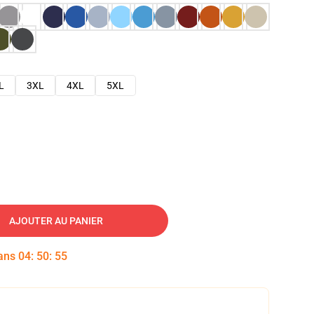
L
3XL
4XL
5XL
AJOUTER AU PANIER
dans
04
:
50
:
54