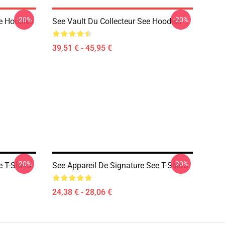
-20%
-20%
ee Hoodies
See Vault Du Collecteur See Hoodies
39,51 € - 45,95 €
-20%
-20%
 T-Shirts
See Appareil De Signature See T-Shirts
24,38 € - 28,06 €