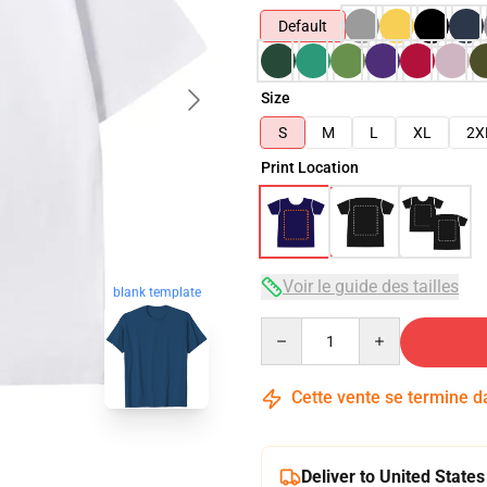
Default
Size
S
M
L
XL
2X
Print Location
Voir le guide des tailles
blank template
Quantity
Cette vente se termine 
Deliver to United States