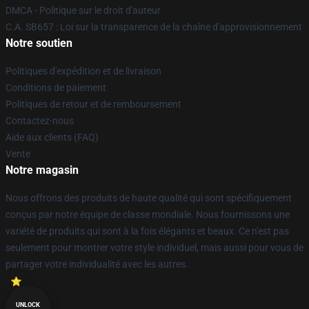
DMCA - Politique sur le droit d'auteur
C.A. SB657 : Loi sur la transparence de la chaîne d'approvisionnement
Notre soutien
Politiques d'expédition et de livraison
Conditions de paiement
Politiques de retour et de remboursement
Contactez-nous
Aide aux clients (FAQ)
Vente
Notre magasin
Nous offrons des produits de haute qualité qui sont spécifiquement
conçus par notre équipe de classe mondiale. Nous fournissons une
variété de produits qui sont à la fois élégants et beaux. Ce n'est pas
seulement pour montrer votre style individuel, mais aussi pour vous de
partager votre individualité avec les autres.
UNLOCK