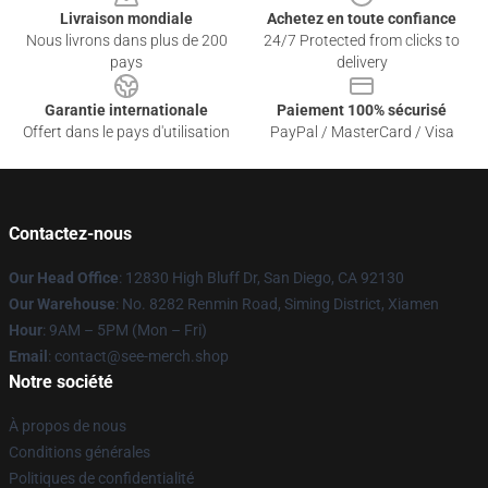
Livraison mondiale
Achetez en toute confiance
Nous livrons dans plus de 200
24/7 Protected from clicks to
pays
delivery
Garantie internationale
Paiement 100% sécurisé
Offert dans le pays d'utilisation
PayPal / MasterCard / Visa
Contactez-nous
Our Head Office
: 12830 High Bluff Dr, San Diego, CA 92130
Our Warehouse
: No. 8282 Renmin Road, Siming District, Xiamen
Hour
: 9AM – 5PM (Mon – Fri)
Email
: contact@see-merch.shop
Notre société
À propos de nous
Conditions générales
Politiques de confidentialité