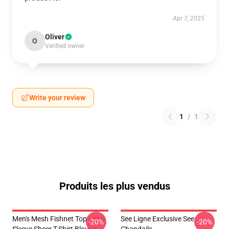
Apr 7, 2025
Oliver
O
Verified owner
Write your review
1
/
1
Produits les plus vendus
Men's Mesh Fishnet Top Long
See Ligne Exclusive See
-20%
-20%