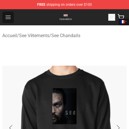
FREE
shipping on orders over $100
See Shop - Official See Merchandise Store
Open menu
Accueil
/
See Vêtements
/
See Chandails