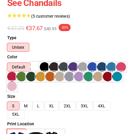
See Chandails
(5 customer reviews)
€47.09
€37.67
-20%
$40.95
Type
Unisex
Color
Default
Size
S
M
L
XL
2XL
3XL
4XL
5XL
Print Location