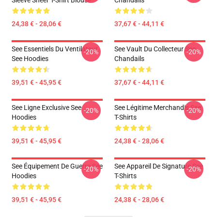
Sleeve Sheer T-Shirt Blouse
Chandails
24,38 € - 28,06 €
37,67 € - 44,11 €
See Essentiels Du Ventilateur
See Vault Du Collecteur See
-20%
-20%
See Hoodies
Chandails
39,51 € - 45,95 €
37,67 € - 44,11 €
See Ligne Exclusive See
See Légitime Merchandis See
-20%
-20%
Hoodies
T-Shirts
39,51 € - 45,95 €
24,38 € - 28,06 €
See Équipement De Guerre See
See Appareil De Signature See
-20%
-20%
Hoodies
T-Shirts
39,51 € - 45,95 €
24,38 € - 28,06 €