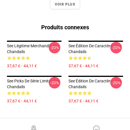
VOIR PLUS
Produits connexes
See Légitime Merchandis See
See Édition De Caractères See
-20%
-20%
Chandails
Chandails
37,67 € - 44,11 €
37,67 € - 44,11 €
See Picks De Série Limitée See
See Édition De Caractères See
-20%
-20%
Chandails
Chandails
37,67 € - 44,11 €
37,67 € - 44,11 €
Footer