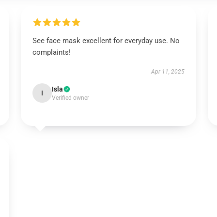
See face mask excellent for everyday use. No
complaints!
Apr 11, 2025
Isla
I
Verified owner