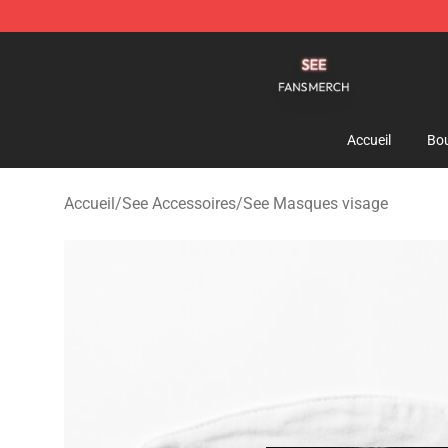
See Shop - Official See Merchandise Store
Accueil
Bou
Accueil
/
See Accessoires
/
See Masques visage