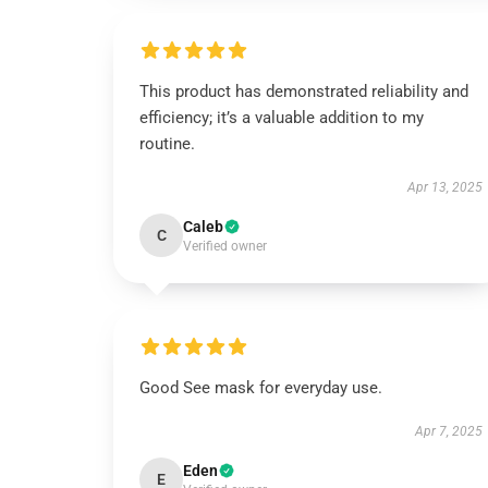
This product has demonstrated reliability and
efficiency; it’s a valuable addition to my
routine.
Apr 13, 2025
Caleb
C
Verified owner
Good See mask for everyday use.
Apr 7, 2025
Eden
E