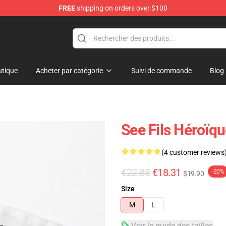
FREE
shipping on orders over $100
tique
Acheter par catégorie
Suivi de commande
Blog
See Fils Héroïq
(4 customer reviews
€22.88
€18.31
-20%
$19.90
Size
M
L
Voir le guide des tailles