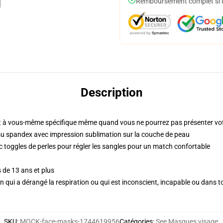
Remboursement complet si le
Description
 à vous-même spécifique même quand vous ne pourrez pas présenter vot
su spandex avec impression sublimation sur la couche de peau
c toggles de perles pour régler les sangles pour un match confortable
 de 13 ans et plus
'un qui a dérangé la respiration ou qui est inconscient, incapable ou dans 
SKU
:
MOCK-face-masks-1744619956
Catégories
:
See Masques visage
,