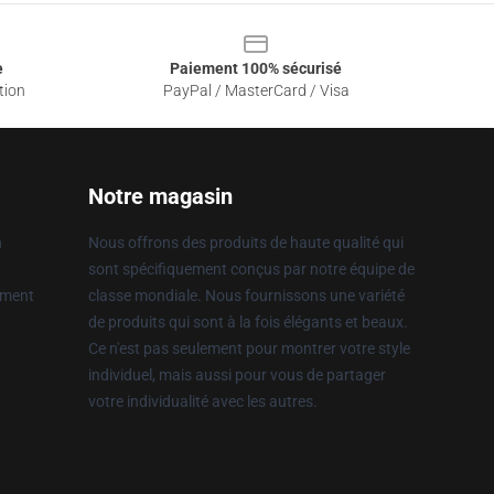
e
Paiement 100% sécurisé
tion
PayPal / MasterCard / Visa
Notre magasin
n
Nous offrons des produits de haute qualité qui
sont spécifiquement conçus par notre équipe de
ement
classe mondiale. Nous fournissons une variété
de produits qui sont à la fois élégants et beaux.
Ce n'est pas seulement pour montrer votre style
individuel, mais aussi pour vous de partager
votre individualité avec les autres.