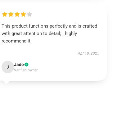
This product functions perfectly and is crafted
with great attention to detail; I highly
recommend it.
Apr 10, 2025
Jade
J
Verified owner