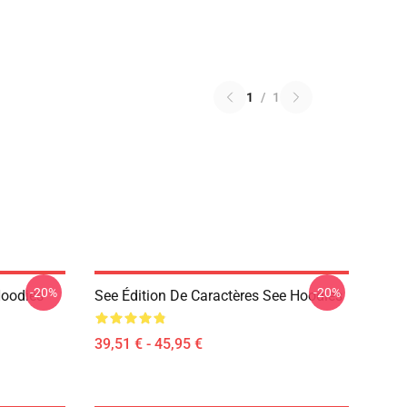
1
/
1
-20%
-20%
Hoodies
See Édition De Caractères See Hoodies
39,51 € - 45,95 €