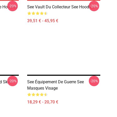
-20%
-20%
ee Hoodies
See Vault Du Collecteur See Hoodies
39,51 € - 45,95 €
-20%
-20%
d Skin
See Équipement De Guerre See
Masques Visage
18,29 € - 20,70 €