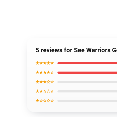
5 reviews for See Warriors G
★★★★★
★★★★☆
★★★☆☆
★★☆☆☆
★☆☆☆☆