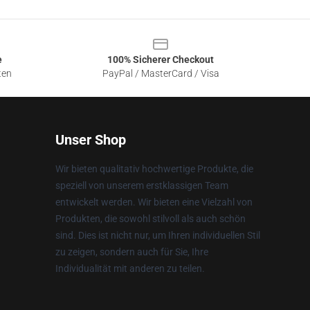
e
100% Sicherer Checkout
ten
PayPal / MasterCard / Visa
Unser Shop
Wir bieten qualitativ hochwertige Produkte, die
speziell von unserem erstklassigen Team
entwickelt werden. Wir bieten eine Vielzahl von
Produkten, die sowohl stilvoll als auch schön
sind. Dies ist nicht nur, um Ihren individuellen Stil
zu zeigen, sondern auch für Sie, Ihre
Individualität mit anderen zu teilen.