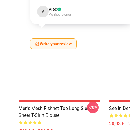
Alec
A
Verified owner
Write your review
-20%
Men's Mesh Fishnet Top Long Sleeve
See In De
Sheer T-Shirt Blouse
20,93 £ - 