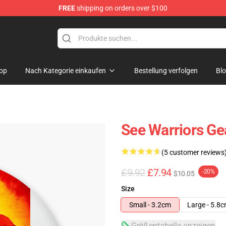
FREE
shipping on orders over $100
op
Nach Kategorie einkaufen
Bestellung verfolgen
Bl
See Warriors Ge
(5 customer reviews
£9.92
£7.94
-20%
$10.05
Size
Small - 3.2cm
Large - 5.8
Größentabelle anzeigen