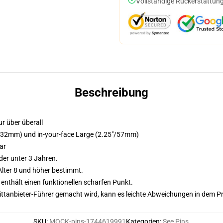
Vollständige Rückerstattung
Beschreibung
r über überall
5"/32mm) und in-your-face Large (2.25"/57mm)
ar
der unter 3 Jahren.
lter 8 und höher bestimmt.
nthält einen funktionellen scharfen Punkt.
 Drittanbieter-Führer gemacht wird, kann es leichte Abweichungen in dem P
SKU
:
MOCK-pins-1744619991
Kategorien
:
See Pins
,