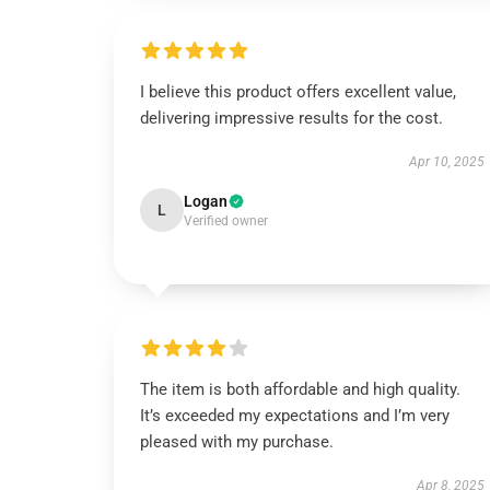
I believe this product offers excellent value,
delivering impressive results for the cost.
Apr 10, 2025
Logan
L
Verified owner
The item is both affordable and high quality.
It’s exceeded my expectations and I’m very
pleased with my purchase.
Apr 8, 2025