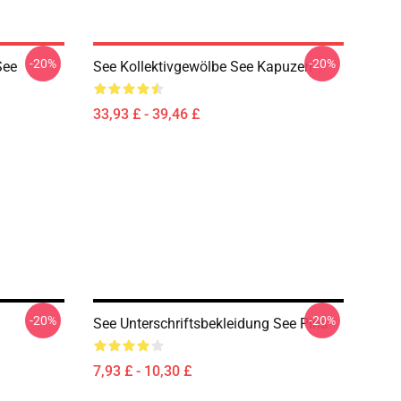
-20%
-20%
See
See Kollektivgewölbe See Kapuzen
33,93 £ - 39,46 £
-20%
-20%
See Unterschriftsbekleidung See Pins
7,93 £ - 10,30 £