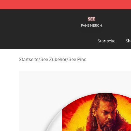
See Shop - Official See Merchandise Store
Startseite
Sh
Startseite
/
See Zubehör
/
See Pins