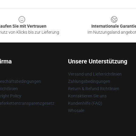
aufen Sie mit Vertrauen
Internationale Garanti
utz von Klicks bis zur Lieferung
Im Nutzungsland angebo
irma
Unsere Unterstützung
Versand und Lieferrichtlinien
Geschäftsbedingungen
Zahlungsbedingungen
ichtlinien
Return & Refund Richtlinien
ight Policy
Kontaktieren Sie uns
eferkettentransparenzgesetz
Kundenhilfe (FAQ)
Whosale