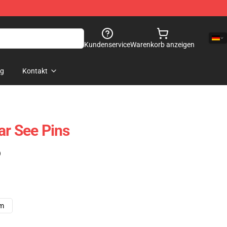
Kundenservice
Warenkorb anzeigen
og
Kontakt
ar See Pins
)
cm