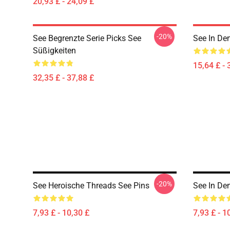
20,93 £ - 24,09 £
-20%
See Begrenzte Serie Picks See
See In De
Süßigkeiten
15,64 £ - 
32,35 £ - 37,88 £
-20%
See Heroische Threads See Pins
See In De
7,93 £ - 10,30 £
7,93 £ - 1