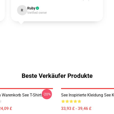
Ruby
R
Verified owner
Beste Verkäufer Produkte
-20%
n Warenkorb See T-Shirts
See Inspirierte Kleidung See
24,09 £
33,93 £ - 39,46 £