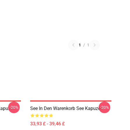
1
/
1
-20%
-20%
 Kapuzen
See In Den Warenkorb See Kapuzen
33,93 £ - 39,46 £