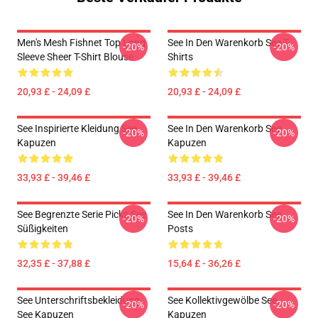
Men's Mesh Fishnet Top Long
See In Den Warenkorb See T-
-20%
-20%
Sleeve Sheer T-Shirt Blouse
Shirts
20,93 £ - 24,09 £
20,93 £ - 24,09 £
See Inspirierte Kleidung See
See In Den Warenkorb See
-20%
-20%
Kapuzen
Kapuzen
33,93 £ - 39,46 £
33,93 £ - 39,46 £
See Begrenzte Serie Picks See
See In Den Warenkorb See
-20%
-20%
Süßigkeiten
Posts
32,35 £ - 37,88 £
15,64 £ - 36,26 £
See Unterschriftsbekleidung
See Kollektivgewölbe See
-20%
-20%
See Kapuzen
Kapuzen