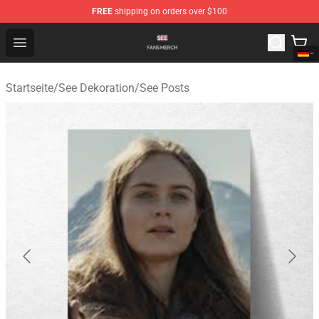
FREE
shipping on orders over $100
See Shop - Official See Merchandise Store
Open menu
Startseite
/
See Dekoration
/
See Posts