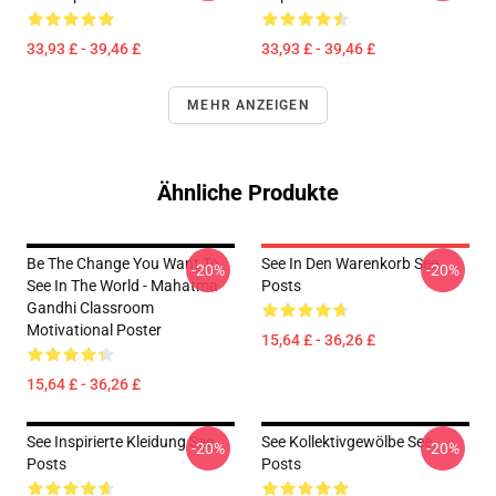
33,93 £ - 39,46 £
33,93 £ - 39,46 £
MEHR ANZEIGEN
Ähnliche Produkte
Be The Change You Want To
See In Den Warenkorb See
-20%
-20%
See In The World - Mahatma
Posts
Gandhi Classroom
Motivational Poster
15,64 £ - 36,26 £
15,64 £ - 36,26 £
See Inspirierte Kleidung See
See Kollektivgewölbe See
-20%
-20%
Posts
Posts