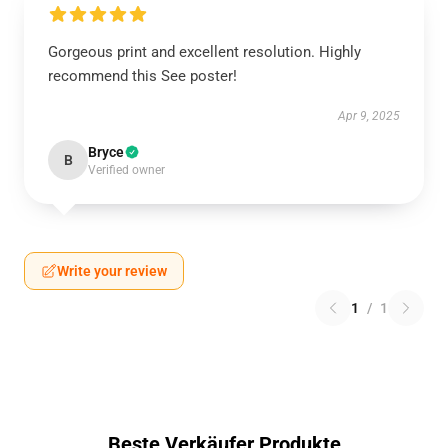
Gorgeous print and excellent resolution. Highly
recommend this See poster!
Apr 9, 2025
Bryce
B
Verified owner
Write your review
1
/
1
Beste Verkäufer Produkte