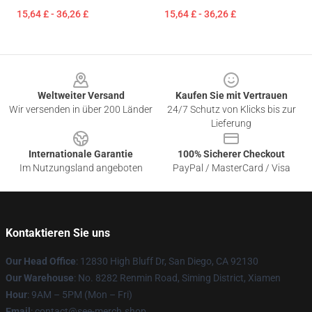
15,64 £ - 36,26 £
15,64 £ - 36,26 £
Footer
Weltweiter Versand
Kaufen Sie mit Vertrauen
Wir versenden in über 200 Länder
24/7 Schutz von Klicks bis zur
Lieferung
Internationale Garantie
100% Sicherer Checkout
Im Nutzungsland angeboten
PayPal / MasterCard / Visa
Kontaktieren Sie uns
Our Head Office
: 12830 High Bluff Dr, San Diego, CA 92130
Our Warehouse
: No. 8282 Renmin Road, Siming District, Xiamen
Hour
: 9AM – 5PM (Mon – Fri)
Email
: contact@see-merch.shop