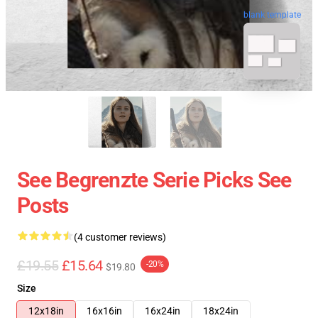
blank template
See Begrenzte Serie Picks See
Posts
(4 customer reviews)
£19.55
£15.64
-20%
$19.80
Size
12x18in
16x16in
16x24in
18x24in