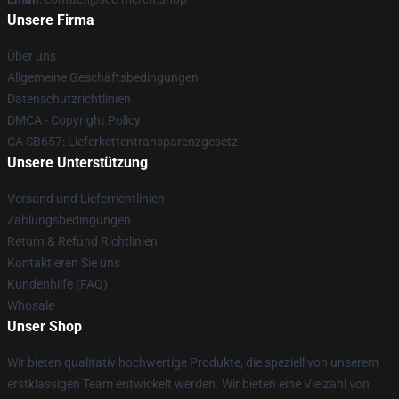
Unsere Firma
Über uns
Allgemeine Geschäftsbedingungen
Datenschutzrichtlinien
DMCA - Copyright Policy
CA SB657: Lieferkettentransparenzgesetz
Unsere Unterstützung
Versand und Lieferrichtlinien
Zahlungsbedingungen
Return & Refund Richtlinien
Kontaktieren Sie uns
Kundenhilfe (FAQ)
Whosale
Unser Shop
Wir bieten qualitativ hochwertige Produkte, die speziell von unserem
erstklassigen Team entwickelt werden. Wir bieten eine Vielzahl von