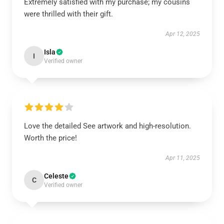
Extremely satisfied with my purchase; my cousins
were thrilled with their gift.
Apr 12, 2025
Isla
I
Verified owner
Love the detailed See artwork and high-resolution.
Worth the price!
Apr 11, 2025
Celeste
C
Verified owner