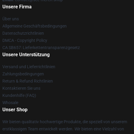
Unsere Firma
Über uns
Allgemeine Geschäftsbedingungen
Datenschutzrichtlinien
DMCA - Copyright Policy
CA SB657: Lieferkettentransparenzgesetz
Unsere Unterstützung
Versand und Lieferrichtlinien
Zahlungsbedingungen
Return & Refund Richtlinien
Kontaktieren Sie uns
Kundenhilfe (FAQ)
Whosale
Unser Shop
Wir bieten qualitativ hochwertige Produkte, die speziell von unserem
erstklassigen Team entwickelt werden. Wir bieten eine Vielzahl von