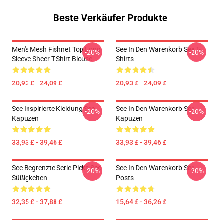
Beste Verkäufer Produkte
Men's Mesh Fishnet Top Long
See In Den Warenkorb See T-
-20%
-20%
Sleeve Sheer T-Shirt Blouse
Shirts
20,93 £ - 24,09 £
20,93 £ - 24,09 £
See Inspirierte Kleidung See
See In Den Warenkorb See
-20%
-20%
Kapuzen
Kapuzen
33,93 £ - 39,46 £
33,93 £ - 39,46 £
See Begrenzte Serie Picks See
See In Den Warenkorb See
-20%
-20%
Süßigkeiten
Posts
32,35 £ - 37,88 £
15,64 £ - 36,26 £