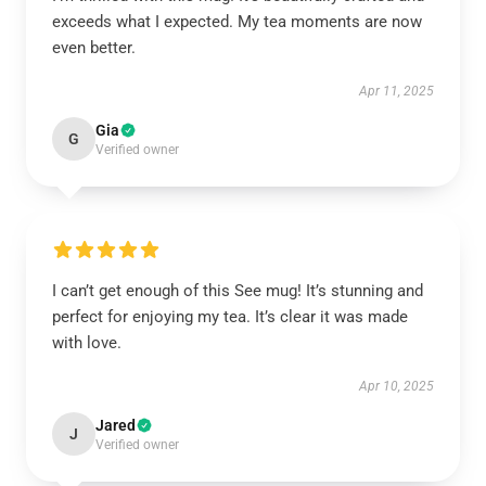
exceeds what I expected. My tea moments are now
even better.
Apr 11, 2025
Gia
G
Verified owner
I can’t get enough of this See mug! It’s stunning and
perfect for enjoying my tea. It’s clear it was made
with love.
Apr 10, 2025
Jared
J
Verified owner