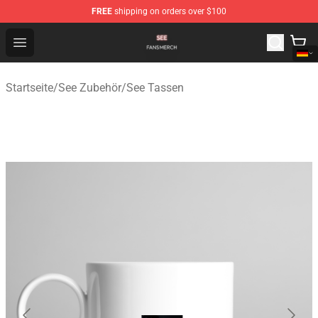
FREE
shipping on orders over $100
See Shop - Official See Merchandise Store
Open menu
Startseite
/
See Zubehör
/
See Tassen