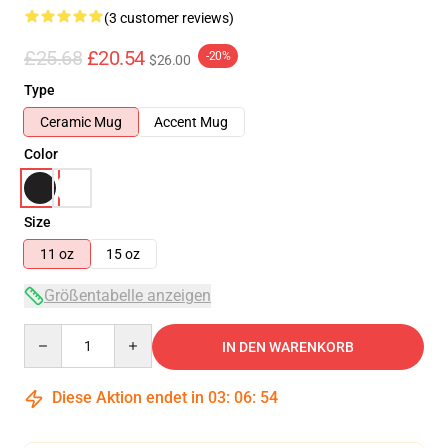
(3 customer reviews)
£25.68
£20.54
-20%
$26.00
Type
Ceramic Mug
Accent Mug
Color
Size
11 oz
15 oz
Größentabelle anzeigen
Quantity
IN DEN WARENKORB
Diese Aktion endet in
03
:
06
:
54