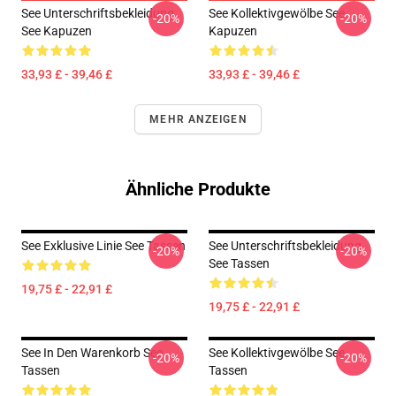
See Unterschriftsbekleidung
See Kollektivgewölbe See
-20%
-20%
See Kapuzen
Kapuzen
33,93 £ - 39,46 £
33,93 £ - 39,46 £
MEHR ANZEIGEN
Ähnliche Produkte
See Exklusive Linie See Tassen
See Unterschriftsbekleidung
-20%
-20%
See Tassen
19,75 £ - 22,91 £
19,75 £ - 22,91 £
See In Den Warenkorb See
See Kollektivgewölbe See
-20%
-20%
Tassen
Tassen