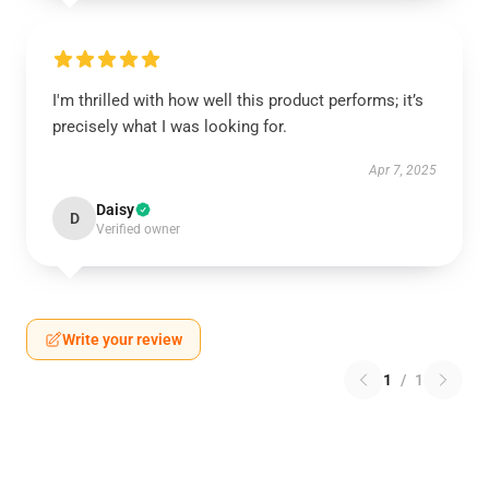
I'm thrilled with how well this product performs; it’s
precisely what I was looking for.
Apr 7, 2025
Daisy
D
Verified owner
Write your review
1
/
1