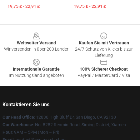
19,75 £ - 22,91 £
19,75 £ - 22,91 £
Footer
Weltweiter Versand
Kaufen Sie mit Vertrauen
Wir versenden in über 200 Länder
24/7 Schutz von Klicks bis zur
Lieferung
Internationale Garantie
100% Sicherer Checkout
Im Nutzungsland angeboten
PayPal / MasterCard / Visa
Kontaktieren Sie uns
Our Head Office
: 12830 High Bluff Dr, San Diego, CA 92130
Our Warehouse
: No. 8282 Renmin Road, Siming District, Xiamen
Hour
: 9AM – 5PM (Mon – Fri)
Email
: contact@see-merch.shop