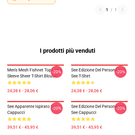
1
/
1
I prodotti più venduti
Men's Mesh Fishnet Top Long
See Edizione Del Personaggio
-20%
-20%
Sleeve Sheer T-Shirt Blouse
See T-Shirt
24,38 € - 28,06 €
24,38 € - 28,06 €
See Apparente Ispirato See
See Edizione Del Personaggio
-20%
-20%
Cappucci
See Cappucci
39,51 € - 45,95 €
39,51 € - 45,95 €