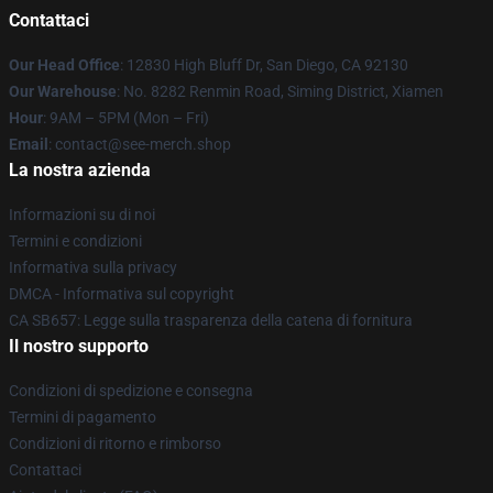
Contattaci
Our Head Office
: 12830 High Bluff Dr, San Diego, CA 92130
Our Warehouse
: No. 8282 Renmin Road, Siming District, Xiamen
Hour
: 9AM – 5PM (Mon – Fri)
Email
: contact@see-merch.shop
La nostra azienda
Informazioni su di noi
Termini e condizioni
Informativa sulla privacy
DMCA - Informativa sul copyright
CA SB657: Legge sulla trasparenza della catena di fornitura
Il nostro supporto
Condizioni di spedizione e consegna
Termini di pagamento
Condizioni di ritorno e rimborso
Contattaci