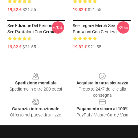
19,82 €
$21.55
19,82 €
$21.55
See Edizione Del Personaggio
See Legacy Merch See
-20%
-20%
See Pantaloni Con Cerniera
Pantaloni Con Cerniera
19,82 €
$21.55
19,82 €
$21.55
Footer
Spedizione mondiale
Acquista in tutta sicurezza
Spediamo in oltre 200 paesi
Protetto 24/7 dai clic alla
consegna
Garanzia internazionale
Pagamento sicuro al 100%
Offerto nel paese di utilizzo
PayPal / MasterCard / Visa