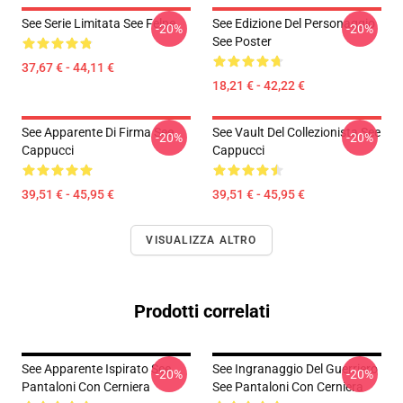
See Serie Limitata See Felpe
See Edizione Del Personaggio
-20%
-20%
See Poster
37,67 € - 44,11 €
18,21 € - 42,22 €
See Apparente Di Firma See
See Vault Del Collezionista See
-20%
-20%
Cappucci
Cappucci
39,51 € - 45,95 €
39,51 € - 45,95 €
VISUALIZZA ALTRO
Prodotti correlati
See Apparente Ispirato See
See Ingranaggio Del Guerriero
-20%
-20%
Pantaloni Con Cerniera
See Pantaloni Con Cerniera