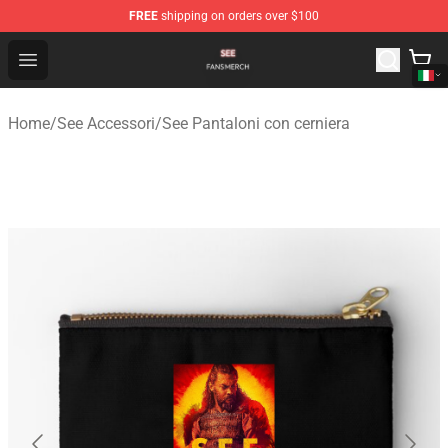
FREE
shipping on orders over $100
See Shop - Official See Merchandise Store
Open menu
Home
/
See Accessori
/
See Pantaloni con cerniera