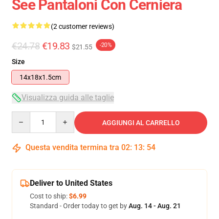
See Pantaloni Con Cerniera
(2 customer reviews)
€24.78
€19.83
-20%
$21.55
Size
14x18x1.5cm
Visualizza guida alle taglie
Quantity
AGGIUNGI AL CARRELLO
Questa vendita termina tra
02
:
13
:
54
Deliver to United States
Cost to ship:
$6.99
Standard - Order today to get by
Aug. 14 - Aug. 21