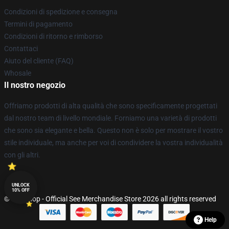
Condizioni di spedizione e consegna
Termini di pagamento
Condizioni di ritorno e rimborso
Contattaci
Aiuto del cliente (FAQ)
Whosale
Il nostro negozio
Offriamo prodotti di alta qualità che sono specificamente progettati
dal nostro team di livello mondiale. Forniamo una varietà di prodotti
che sono sia elegante e bella. Questo non è solo per mostrare il vostro
stile individuale, ma anche per voi di condividere la vostra individualità
con gli altri.
UNLOCK
10% OFF
© See Shop - Official See Merchandise Store 2026 all rights reserved
Help