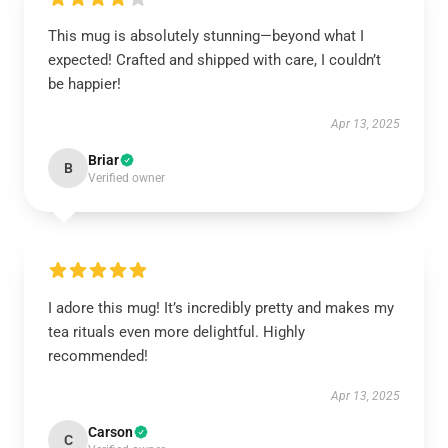
This mug is absolutely stunning—beyond what I
expected! Crafted and shipped with care, I couldn’t
be happier!
Apr 13, 2025
Briar
B
Verified owner
I adore this mug! It’s incredibly pretty and makes my
tea rituals even more delightful. Highly
recommended!
Apr 13, 2025
Carson
C