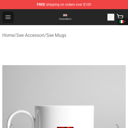
FREE
shipping on orders over $100
See Shop - Official See Merchandise Store
Open menu
Home
/
See Accessori
/
See Mugs