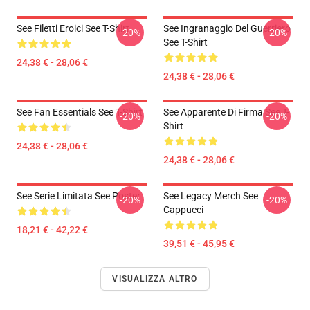
See Filetti Eroici See T-Shirt
See Ingranaggio Del Guerriero
-20%
-20%
See T-Shirt
24,38 € - 28,06 €
24,38 € - 28,06 €
See Fan Essentials See T-Shirt
See Apparente Di Firma See T-
-20%
-20%
Shirt
24,38 € - 28,06 €
24,38 € - 28,06 €
See Serie Limitata See Poster
See Legacy Merch See
-20%
-20%
Cappucci
18,21 € - 42,22 €
39,51 € - 45,95 €
VISUALIZZA ALTRO