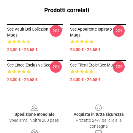
Prodotti correlati
See Vault Del Collezionista See
See Apparente Ispirato See
-20%
-20%
Mugs
Mugs
23,00 € - 26,68 €
23,00 € - 26,68 €
See Linea Esclusiva See Mugs
See Filetti Eroici See Mugs
-20%
-20%
23,00 € - 26,68 €
23,00 € - 26,68 €
Footer
Spedizione mondiale
Acquista in tutta sicurezza
Spediamo in oltre 200 paesi
Protetto 24/7 dai clic alla
consegna