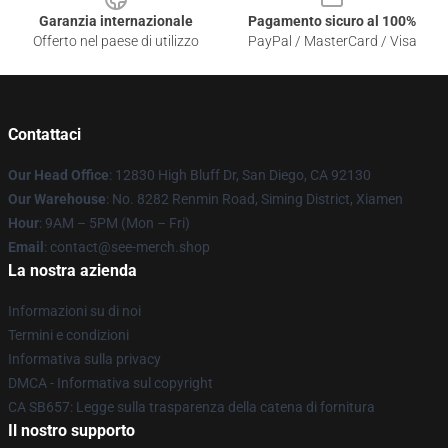
Garanzia internazionale
Pagamento sicuro al 100%
Offerto nel paese di utilizzo
PayPal / MasterCard / Visa
Contattaci
Our Head Office
: 12830 High Bluff Dr, San Diego, CA 92130
Our Warehouse
: No. 8282 Renmin Road, Siming District, Xiamen
Hour
: 9AM – 5PM (Mon – Fri)
Email
: contact@see-merch.shop
La nostra azienda
Informazioni su di noi
Termini e condizioni
Informativa sulla privacy
DMCA - Informativa sul copyright
CA SB657: Legge sulla trasparenza della catena di fornitura
Il nostro supporto