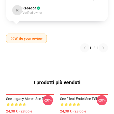
Rebecca
R
Verified owner
Write your review
1
/
1
I prodotti più venduti
See Legacy Merch See T-Shirt
See Filetti Eroici See T-Shirt
-20%
-20%
24,38 € - 28,06 €
24,38 € - 28,06 €