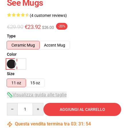
See Mugs
(4 customer reviews)
€29.90
€23.92
-20%
$26.00
Type
Ceramic Mug
Accent Mug
Color
Size
11 oz
15 oz
Visualizza guida alle taglie
Quantity
AGGIUNGI AL CARRELLO
Questa vendita termina tra
03
:
31
:
54