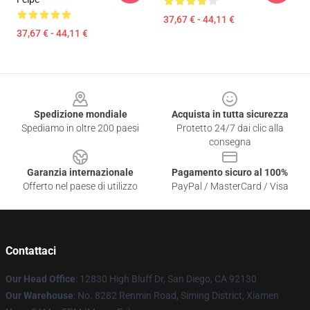
37,67 € - 44,11 €
37,67 € - 44,11 €
Footer
Spedizione mondiale
Acquista in tutta sicurezza
Spediamo in oltre 200 paesi
Protetto 24/7 dai clic alla
consegna
Garanzia internazionale
Pagamento sicuro al 100%
Offerto nel paese di utilizzo
PayPal / MasterCard / Visa
Contattaci
Our Head Office
: 12830 High Bluff Dr, San Diego, CA 92130
Our Warehouse
: No. 8282 Renmin Road, Siming District, Xiamen