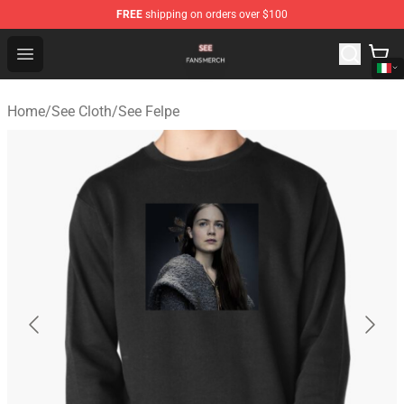
FREE
shipping on orders over $100
See Shop - Official See Merchandise Store
Open menu
Home
/
See Cloth
/
See Felpe