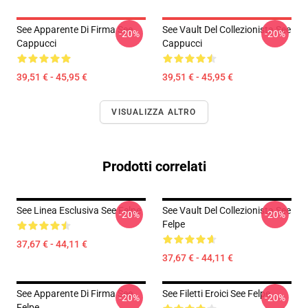
See Apparente Di Firma See
See Vault Del Collezionista See
-20%
-20%
Cappucci
Cappucci
39,51 € - 45,95 €
39,51 € - 45,95 €
VISUALIZZA ALTRO
Prodotti correlati
See Linea Esclusiva See Felpe
See Vault Del Collezionista See
-20%
-20%
Felpe
37,67 € - 44,11 €
37,67 € - 44,11 €
See Apparente Di Firma See
See Filetti Eroici See Felpe
-20%
-20%
Felpe