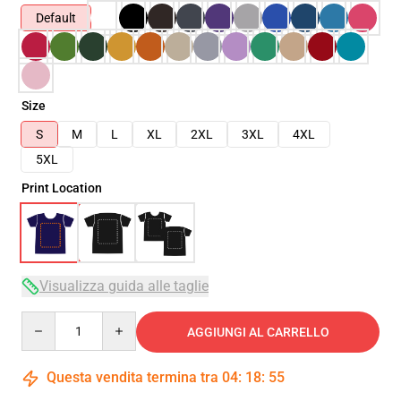
Default
Size
S
M
L
XL
2XL
3XL
4XL
5XL
Print Location
Visualizza guida alle taglie
Quantity
AGGIUNGI AL CARRELLO
Questa vendita termina tra
04
:
18
:
54