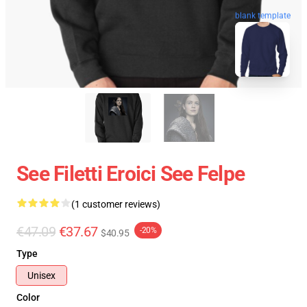
blank template
See Filetti Eroici See Felpe
(1 customer reviews)
€47.09
€37.67
-20%
$40.95
Type
Unisex
Color