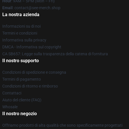
Hour
: 9AM – 5PM (Mon – Fri)
Email
: contact@see-merch.shop
La nostra azienda
Informazioni su di noi
Termini e condizioni
Informativa sulla privacy
DMCA - Informativa sul copyright
CA SB657: Legge sulla trasparenza della catena di fornitura
Il nostro supporto
Condizioni di spedizione e consegna
Termini di pagamento
Condizioni di ritorno e rimborso
Contattaci
Aiuto del cliente (FAQ)
Whosale
Il nostro negozio
Offriamo prodotti di alta qualità che sono specificamente progettati