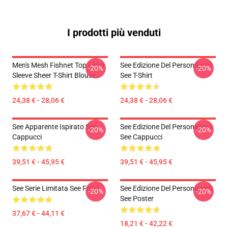
I prodotti più venduti
Men's Mesh Fishnet Top Long
See Edizione Del Personaggio
-20%
-20%
Sleeve Sheer T-Shirt Blouse
See T-Shirt
24,38 € - 28,06 €
24,38 € - 28,06 €
See Apparente Ispirato See
See Edizione Del Personaggio
-20%
-20%
Cappucci
See Cappucci
39,51 € - 45,95 €
39,51 € - 45,95 €
See Serie Limitata See Felpe
See Edizione Del Personaggio
-20%
-20%
See Poster
37,67 € - 44,11 €
18,21 € - 42,22 €