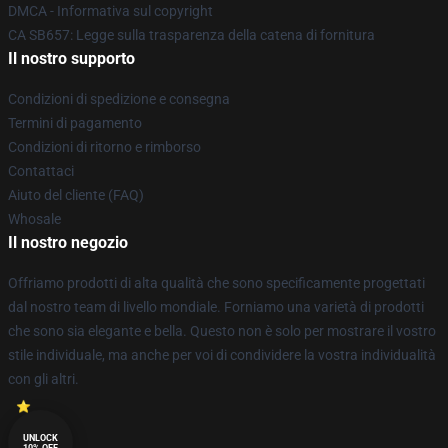
DMCA - Informativa sul copyright
CA SB657: Legge sulla trasparenza della catena di fornitura
Il nostro supporto
Condizioni di spedizione e consegna
Termini di pagamento
Condizioni di ritorno e rimborso
Contattaci
Aiuto del cliente (FAQ)
Whosale
Il nostro negozio
Offriamo prodotti di alta qualità che sono specificamente progettati
dal nostro team di livello mondiale. Forniamo una varietà di prodotti
che sono sia elegante e bella. Questo non è solo per mostrare il vostro
stile individuale, ma anche per voi di condividere la vostra individualità
con gli altri.
UNLOCK
10% OFF