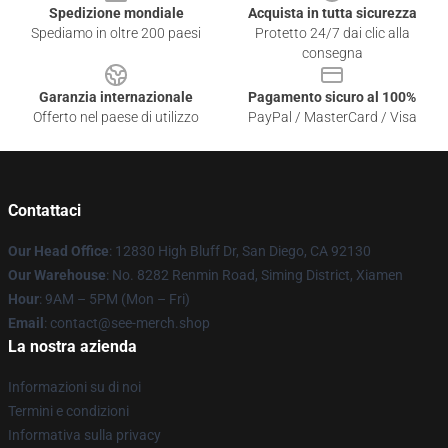
Spedizione mondiale
Acquista in tutta sicurezza
Spediamo in oltre 200 paesi
Protetto 24/7 dai clic alla
consegna
Garanzia internazionale
Pagamento sicuro al 100%
Offerto nel paese di utilizzo
PayPal / MasterCard / Visa
Contattaci
Our Head Office
: 12830 High Bluff Dr, San Diego, CA 92130
Our Warehouse
: No. 8282 Renmin Road, Siming District, Xiamen
Hour
: 9AM – 5PM (Mon – Fri)
Email
: contact@see-merch.shop
La nostra azienda
Informazioni su di noi
Termini e condizioni
Informativa sulla privacy