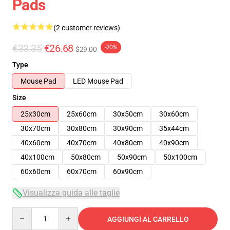
Pads
(2 customer reviews)
€33.35
€26.68
-20%
$29.00
Type
Mouse Pad
LED Mouse Pad
Size
25x30cm
25x60cm
30x50cm
30x60cm
30x70cm
30x80cm
30x90cm
35x44cm
40x60cm
40x70cm
40x80cm
40x90cm
40x100cm
50x80cm
50x90cm
50x100cm
60x60cm
60x70cm
60x90cm
Visualizza guida alle taglie
Quantity
AGGIUNGI AL CARRELLO