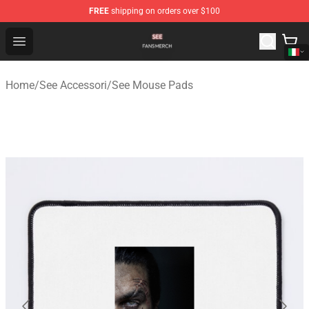
FREE
shipping on orders over $100
See Shop - Official See Merchandise Store
Open menu
Home
/
See Accessori
/
See Mouse Pads