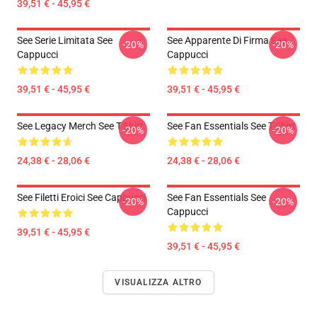
39,51 € - 45,95 €
See Serie Limitata See
See Apparente Di Firma See
-20%
-20%
Cappucci
Cappucci
39,51 € - 45,95 €
39,51 € - 45,95 €
See Legacy Merch See T-Shirt
See Fan Essentials See T-Shirt
-20%
-20%
24,38 € - 28,06 €
24,38 € - 28,06 €
See Filetti Eroici See Cappucci
See Fan Essentials See
-20%
-20%
Cappucci
39,51 € - 45,95 €
39,51 € - 45,95 €
VISUALIZZA ALTRO