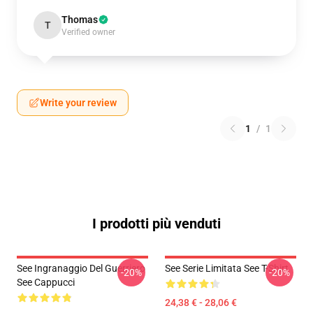
Thomas
T
Verified owner
Write your review
1
/
1
I prodotti più venduti
See Ingranaggio Del Guerriero
See Serie Limitata See T-Shirt
-20%
-20%
See Cappucci
24,38 € - 28,06 €