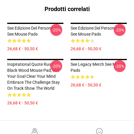
Prodotti correlati
See Edizione Del Personaggio
See Edizione Del Personaggio
-20%
-20%
See Mouse Pads
See Mouse Pads
26,68 € - 50,50 €
26,68 € - 50,50 €
Inspirational Quote Rustic
See Legacy Merch See Mouse
-20%
-20%
Black Wood Mouse Pad, See
Pads
Your Goal Clear Your Mind
Embrace The Challenge Stay
26,68 € - 50,50 €
On Track Show The World
26,68 € - 50,50 €
Footer