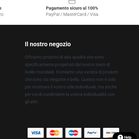
e
Pagamento sicuro al 100%
zo
PayPal / MasterCard / Visa
Il nostro negozio
Offriamo prodotti di alta qualità che sono
specificamente progettati dal nostro team di
livello mondiale. Forniamo una varietà di prodotti
che sono sia elegante e bella. Questo non è solo
per mostrare il vostro stile individuale, ma anche
per voi di condividere la vostra individualità con
gli altri.
Help