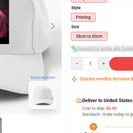
Style
Printing
Size
56cm to 60cm
Visualizza guida alle tagli
Quantity
blank template
Questa vendita termina 
Deliver to United States
Cost to ship:
$6.99
Standard - Order today to g