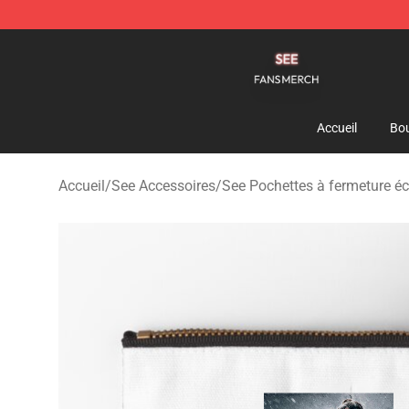
See Shop - Official See Merchandise Store
Accueil
Bou
Accueil
/
See Accessoires
/
See Pochettes à fermeture éc