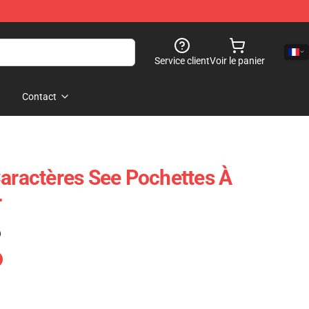
Service client
Voir le panier
Contact
Caractères See Pochettes À
r
)