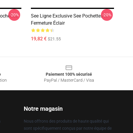
-20%
-20%
Pochettes
See Ligne Exclusive See Pochettes À
Fermeture Éclair
19,82 €
$21.55
e
Paiement 100% sécurisé
tion
PayPal / MasterCard / Visa
Notre magasin
n
Nous offrons des produits de haute qualité qui
sont spécifiquement conçus par notre équipe de