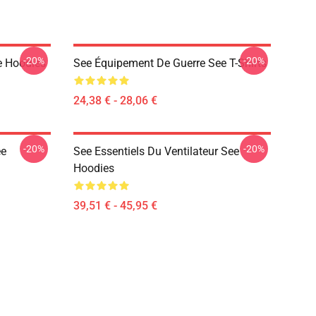
-20%
-20%
e Hoodies
See Équipement De Guerre See T-Shirts
24,38 € - 28,06 €
-20%
-20%
ee
See Essentiels Du Ventilateur See
Hoodies
39,51 € - 45,95 €