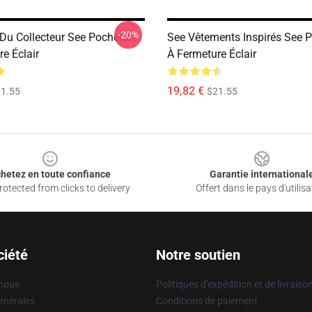
-20%
 Du Collecteur See Pochettes
See Vêtements Inspirés See 
e Éclair
À Fermeture Éclair
19,82 €
1.55
$21.55
hetez en toute confiance
Garantie international
otected from clicks to delivery
Offert dans le pays d'utilisa
ciété
Notre soutien
 nous
Politiques d'expédition et de livraiso
énérales
Conditions de paiement