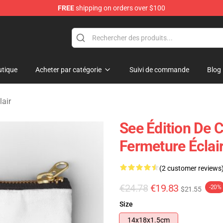
FREE
shipping on orders over $100
tique
Acheter par catégorie
Suivi de commande
Blog
lair
See Édition De 
Fermeture Éclai
(2 customer reviews
€24.78
€19.83
-20%
$21.55
Size
14x18x1.5cm