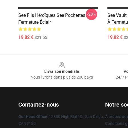
-20%
See Fils Héroïques See Pochettes À
See Vault
Fermeture Éclair
À Fermetur
19,82 €
19,82 €
$21.55
$2
Footer
Livraison mondiale
Ac
Nous livrons dans plus de 200 pays
24/7 Pr
Contactez-nous
Notre so
Our Head Office
: 12830 High Bluff Dr, San Diego,
À propos de
CA 92130
Conditions g