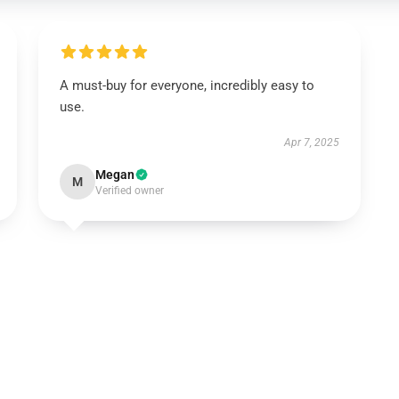
A must-buy for everyone, incredibly easy to
use.
Apr 7, 2025
Megan
M
Verified owner