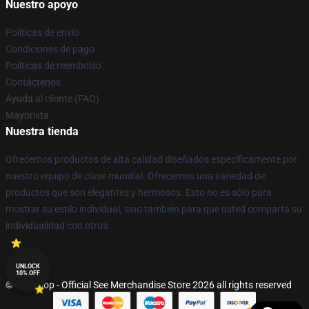
Nuestro apoyo
Políticas de envío
Condiciones de pago
Políticas de reembolso
Contáctenos
Ayuda al cliente (FAQ)
Mayorista
Nuestra tienda
Ofrecemos productos de alta calidad diseñados específicamente por
nuestro equipo de clase mundial. Ofrecemos una variedad de
productos que son elegantes y hermosos. Esto no es sólo para
mostrar su estilo individual, sino también para que usted comparta su
individualidad con otros.
UNLOCK
10% OFF
© See Shop - Official See Merchandise Store 2026 all rights reserved