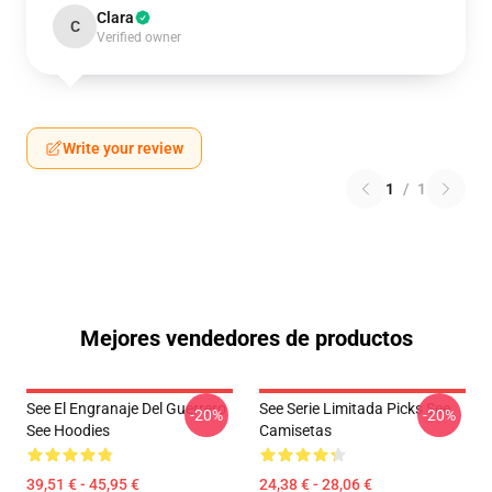
Clara
C
Verified owner
Write your review
1
/
1
Mejores vendedores de productos
See El Engranaje Del Guerrero
See Serie Limitada Picks See
-20%
-20%
See Hoodies
Camisetas
39,51 € - 45,95 €
24,38 € - 28,06 €