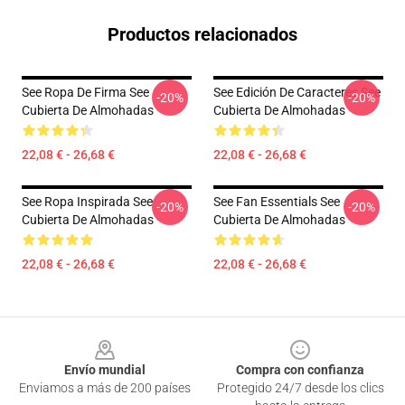
Productos relacionados
See Ropa De Firma See
See Edición De Caracteres See
-20%
-20%
Cubierta De Almohadas
Cubierta De Almohadas
22,08 € - 26,68 €
22,08 € - 26,68 €
See Ropa Inspirada See
See Fan Essentials See
-20%
-20%
Cubierta De Almohadas
Cubierta De Almohadas
22,08 € - 26,68 €
22,08 € - 26,68 €
Footer
Envío mundial
Compra con confianza
Enviamos a más de 200 países
Protegido 24/7 desde los clics