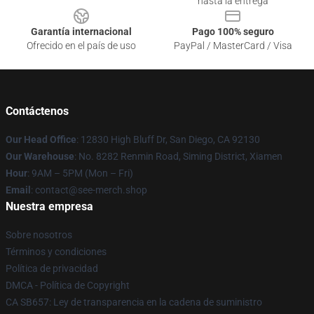
hasta la entrega
Garantía internacional
Pago 100% seguro
Ofrecido en el país de uso
PayPal / MasterCard / Visa
Contáctenos
Our Head Office
: 12830 High Bluff Dr, San Diego, CA 92130
Our Warehouse
: No. 8282 Renmin Road, Siming District, Xiamen
Hour
: 9AM – 5PM (Mon – Fri)
Email
: contact@see-merch.shop
Nuestra empresa
Sobre nosotros
Términos y condiciones
Política de privacidad
DMCA - Política de Copyright
CA SB657: Ley de transparencia en la cadena de suministro