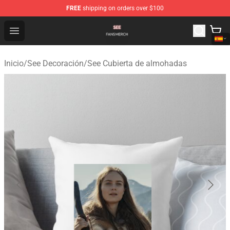
FREE
shipping on orders over $100
See Shop - Official See Merchandise Store
Open menu
Inicio
/
See Decoración
/
See Cubierta de almohadas