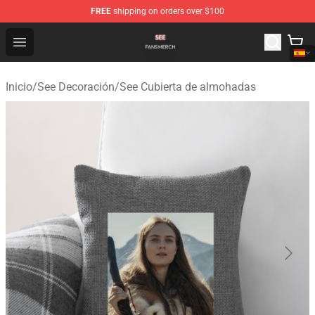
FREE
shipping on orders over $100
See Shop - Official See Merchandise Store
Open menu
Inicio
/
See Decoración
/
See Cubierta de almohadas