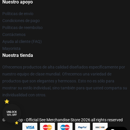
Nuestro apoyo
Políticas de envío
Condiciones de pago
Políticas de reembolso
Contáctenos
Ayuda al cliente (FAQ)
Mayorista
Nuestra tienda
Ofrecemos productos de alta calidad diseñados específicamente por
nuestro equipo de clase mundial. Ofrecemos una variedad de
productos que son elegantes y hermosos. Esto no es sólo para
mostrar su estilo individual, sino también para que usted comparta su
individualidad con otros.
UNLOCK
10% OFF
© See Shop - Official See Merchandise Store 2026 all rights reserved