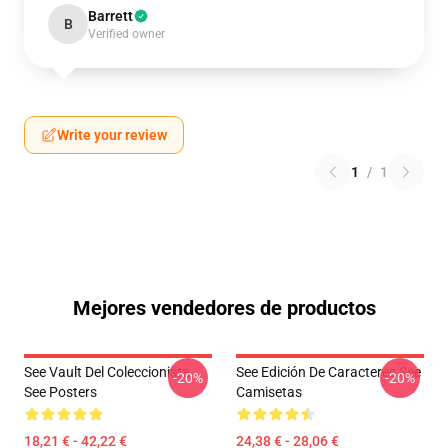
Barrett
B
Verified owner
Write your review
1
/
1
Mejores vendedores de productos
See Vault Del Coleccionista
See Edición De Caracteres See
-20%
-20%
See Posters
Camisetas
18,21 € - 42,22 €
24,38 € - 28,06 €