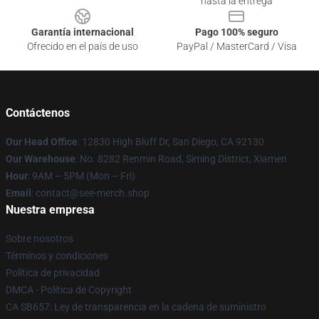
hasta la entrega
Garantía internacional
Pago 100% seguro
Ofrecido en el país de uso
PayPal / MasterCard / Visa
Contáctenos
Our Head Office
: 12830 High Bluff Dr, San Diego, CA 92130
Our Warehouse
: No. 8282 Renmin Road, Siming District, Xiamen
Hour
: 9AM – 5PM (Mon – Fri)
Email
: contact@see-merch.shop
Nuestra empresa
Sobre nosotros
Términos y condiciones
Política de privacidad
DMCA - Política de Copyright
CA SB657: Ley de transparencia en la cadena de suministro