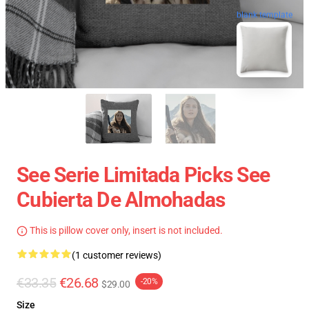
blank template
See Serie Limitada Picks See
Cubierta De Almohadas
This is pillow cover only, insert is not included.
(1 customer reviews)
€33.35
€26.68
-20%
$29.00
Size