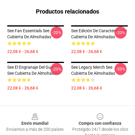
Productos relacionados
See Fan Essentials See
See Edición De Caracteres See
-20%
-20%
Cubierta De Almohadas
Cubierta De Almohadas
22,08 € - 26,68 €
22,08 € - 26,68 €
See El Engranaje Del Guerrero
See Legacy Merch See
-20%
-20%
See Cubierta De Almohadas
Cubierta De Almohadas
22,08 € - 26,68 €
22,08 € - 26,68 €
Footer
Envío mundial
Compra con confianza
Enviamos a más de 200 países
Protegido 24/7 desde los clics