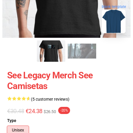
blank template
See Legacy Merch See
Camisetas
(5 customer reviews)
€30.48
€24.38
-20%
$26.50
Type
Unisex