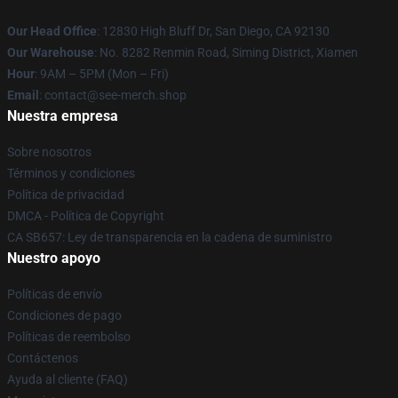
Our Head Office
: 12830 High Bluff Dr, San Diego, CA 92130
Our Warehouse
: No. 8282 Renmin Road, Siming District, Xiamen
Hour
: 9AM – 5PM (Mon – Fri)
Email
: contact@see-merch.shop
Nuestra empresa
Sobre nosotros
Términos y condiciones
Política de privacidad
DMCA - Política de Copyright
CA SB657: Ley de transparencia en la cadena de suministro
Nuestro apoyo
Políticas de envío
Condiciones de pago
Políticas de reembolso
Contáctenos
Ayuda al cliente (FAQ)