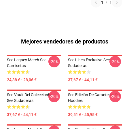
1
/
1
Mejores vendedores de productos
See Legacy Merch See
See Línea Exclusiva See
-20%
-20%
Camisetas
Sudaderas
24,38 € - 28,06 €
37,67 € - 44,11 €
See Vault Del Coleccionista
See Edición De Caracteres See
-20%
-20%
See Sudaderas
Hoodies
37,67 € - 44,11 €
39,51 € - 45,95 €