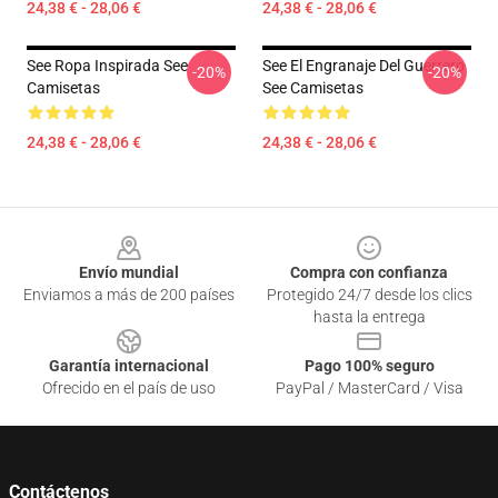
24,38 € - 28,06 €
24,38 € - 28,06 €
See Ropa Inspirada See
See El Engranaje Del Guerrero
-20%
-20%
Camisetas
See Camisetas
24,38 € - 28,06 €
24,38 € - 28,06 €
Footer
Envío mundial
Compra con confianza
Enviamos a más de 200 países
Protegido 24/7 desde los clics
hasta la entrega
Garantía internacional
Pago 100% seguro
Ofrecido en el país de uso
PayPal / MasterCard / Visa
Contáctenos