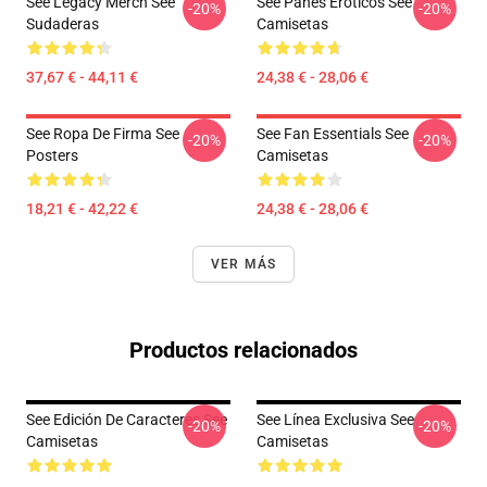
See Legacy Merch See
See Panes Eróticos See
-20%
-20%
Sudaderas
Camisetas
37,67 € - 44,11 €
24,38 € - 28,06 €
See Ropa De Firma See
See Fan Essentials See
-20%
-20%
Posters
Camisetas
18,21 € - 42,22 €
24,38 € - 28,06 €
VER MÁS
Productos relacionados
See Edición De Caracteres See
See Línea Exclusiva See
-20%
-20%
Camisetas
Camisetas