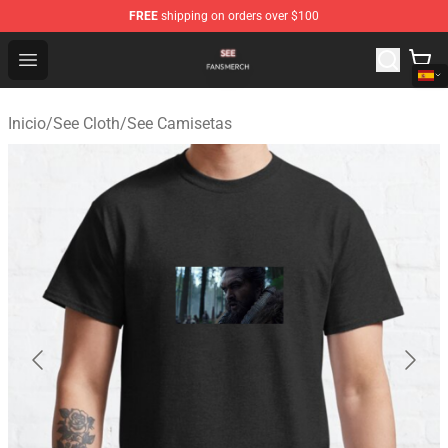
FREE
shipping on orders over $100
See Shop - Official See Merchandise Store
Open menu
Inicio
/
See Cloth
/
See Camisetas