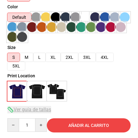
Color
Default
Size
S
M
L
XL
2XL
3XL
4XL
5XL
Print Location
Ver guía de tallas
Quantity
AÑADIR AL CARRITO