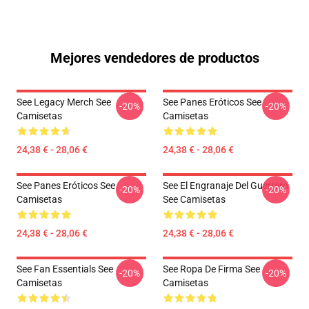
Mejores vendedores de productos
See Legacy Merch See
See Panes Eróticos See
-20%
-20%
Camisetas
Camisetas
24,38 € - 28,06 €
24,38 € - 28,06 €
See Panes Eróticos See
See El Engranaje Del Guerrero
-20%
-20%
Camisetas
See Camisetas
24,38 € - 28,06 €
24,38 € - 28,06 €
See Fan Essentials See
See Ropa De Firma See
-20%
-20%
Camisetas
Camisetas