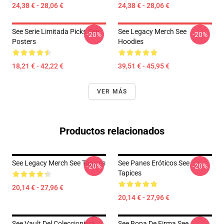
24,38 € - 28,06 €
24,38 € - 28,06 €
See Serie Limitada Picks See
See Legacy Merch See
-20%
-20%
Posters
Hoodies
18,21 € - 42,22 €
39,51 € - 45,95 €
VER MÁS
Productos relacionados
See Legacy Merch See Tapices
See Panes Eróticos See
-20%
-20%
Tapices
20,14 € - 27,96 €
20,14 € - 27,96 €
See Vault Del Coleccionista
See Ropa De Firma See