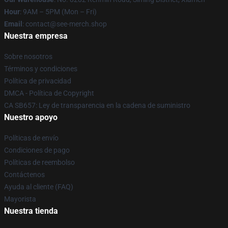
Hour
: 9AM – 5PM (Mon – Fri)
Email
: contact@see-merch.shop
Nuestra empresa
Sobre nosotros
Términos y condiciones
Política de privacidad
DMCA - Política de Copyright
CA SB657: Ley de transparencia en la cadena de suministro
Nuestro apoyo
Políticas de envío
Condiciones de pago
Políticas de reembolso
Contáctenos
Ayuda al cliente (FAQ)
Mayorista
Nuestra tienda