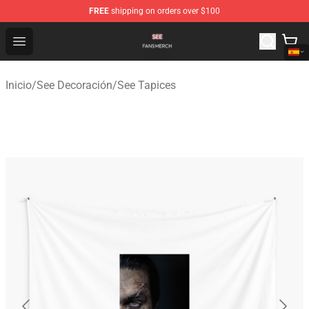
FREE
shipping on orders over $100
See Shop - Official See Merchandise Store
Open menu
Inicio
/
See Decoración
/
See Tapices