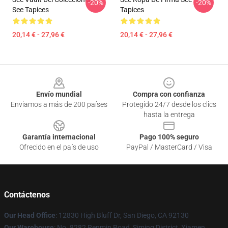
-20%
-20%
See Tapices
Tapices
20,14 € - 27,96 €
20,14 € - 27,96 €
Footer
Envío mundial
Compra con confianza
Enviamos a más de 200 países
Protegido 24/7 desde los clics
hasta la entrega
Garantía internacional
Pago 100% seguro
Ofrecido en el país de uso
PayPal / MasterCard / Visa
Contáctenos
Our Head Office
: 12830 High Bluff Dr, San Diego, CA 92130
Our Warehouse
: No. 8282 Renmin Road, Siming District, Xiamen