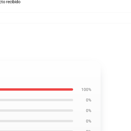
cto recibido
100%
0%
0%
0%