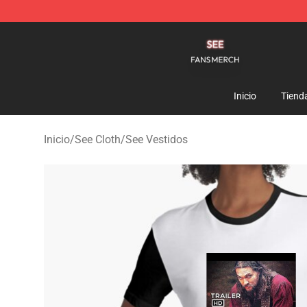
See Shop - Official See Merchandise Store
Inicio
Tiend
Inicio
/
See Cloth
/
See Vestidos