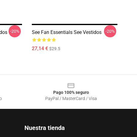
-20%
-20%
idos
See Fan Essentials See Vestidos
27,14 €
$29.5
Pago 100% seguro
o
PayPal / MasterCard / Visa
Nuestra tienda