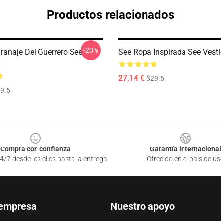
Productos relacionados
-20%
granaje Del Guerrero See
See Ropa Inspirada See Vest
27,14 €
$29.5
9.5
Compra con confianza
Garantía internacional
4/7 desde los clics hasta la entrega
Ofrecido en el país de us
 empresa
Nuestro apoyo