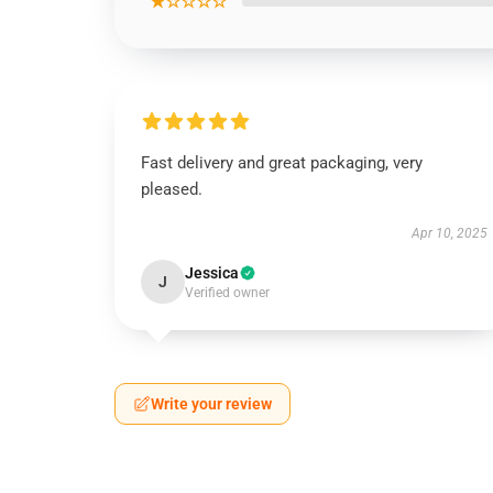
★☆☆☆☆
Fast delivery and great packaging, very
pleased.
Apr 10, 2025
Jessica
J
Verified owner
Write your review