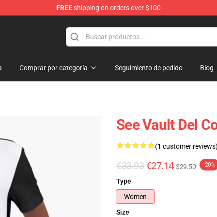
FREE
shipping on orders over $100
a
Comprar por categoría
Seguimiento de pedido
Blog
See Vault Del Co
(1 customer reviews
€33.93
€27.14
-20%
$29.50
Type
Women
Size