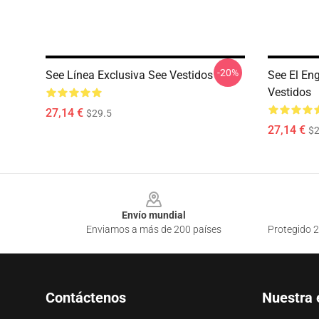
-20%
See Línea Exclusiva See Vestidos
See El En
Vestidos
27,14 €
$29.5
27,14 €
$2
Footer
Envío mundial
Enviamos a más de 200 países
Protegido 2
Contáctenos
Nuestra