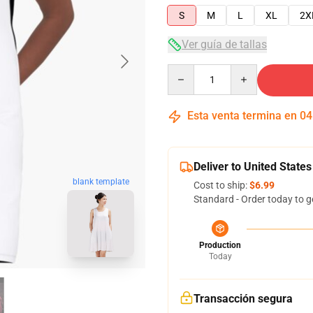
S
M
L
XL
2X
Ver guía de tallas
Quantity
Esta venta termina en
04
Deliver to United States
blank template
Cost to ship:
$6.99
Standard - Order today to g
Production
Today
Transacción segura