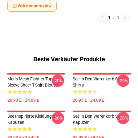
Write your review
1
/
1
Beste Verkäufer Produkte
Men's Mesh Fishnet Top Long
See In Den Warenkorb See T-
-20%
-20%
Sleeve Sheer T-Shirt Blouse
Shirts
20,93 £ - 24,09 £
20,93 £ - 24,09 £
See Inspirierte Kleidung See
See In Den Warenkorb See
-20%
-20%
Kapuzen
Kapuzen
33,93 £ - 39,46 £
33,93 £ - 39,46 £