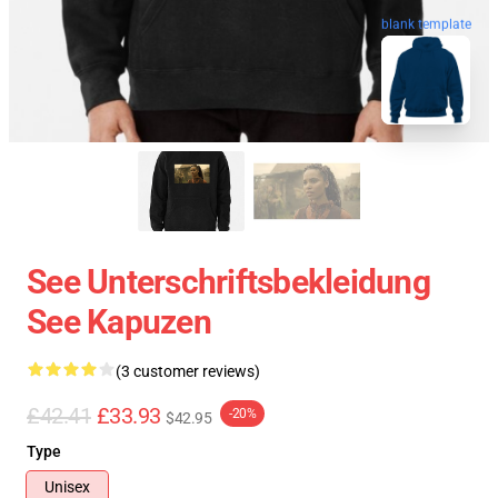
blank template
See Unterschriftsbekleidung
See Kapuzen
(3 customer reviews)
£42.41
£33.93
-20%
$42.95
Type
Unisex