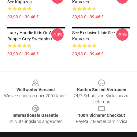
See Kapuzen
Kapuzen
33,93 £ - 39,46 £
33,93 £ - 39,46 £
Lucky Hoodie Kids Or West
See Exklusive Linie See
-20%
-20%
Rapper Grey Sweatshirt
Kapuzen
33,93 £ - 39,46 £
33,93 £ - 39,46 £
Footer
Weltweiter Versand
Kaufen Sie mit Vertrauen
Wir versenden in über 200 Länder
24/7 Schutz von Klicks bis zur
Lieferung
Internationale Garantie
100% Sicherer Checkout
Im Nutzungsland angeboten
PayPal / MasterCard / Visa