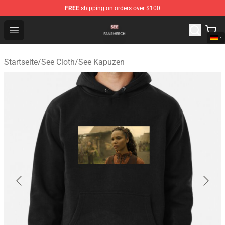
FREE
shipping on orders over $100
See Shop - Official See Merchandise Store
Open menu
Startseite
/
See Cloth
/
See Kapuzen