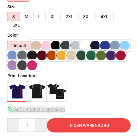
Size
S
M
L
XL
2XL
3XL
4XL
5XL
Color
Default
Print Location
Größentabelle anzeigen
Quantity
IN DEN WARENKORB