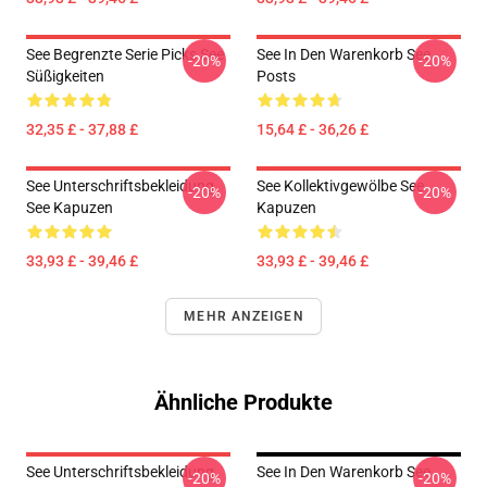
See Begrenzte Serie Picks See
See In Den Warenkorb See
-20%
-20%
Süßigkeiten
Posts
32,35 £ - 37,88 £
15,64 £ - 36,26 £
See Unterschriftsbekleidung
See Kollektivgewölbe See
-20%
-20%
See Kapuzen
Kapuzen
33,93 £ - 39,46 £
33,93 £ - 39,46 £
MEHR ANZEIGEN
Ähnliche Produkte
See Unterschriftsbekleidung
See In Den Warenkorb See
-20%
-20%