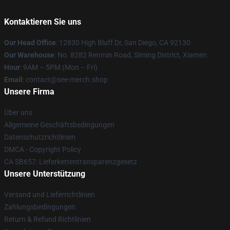
Kontaktieren Sie uns
Our Head Office
: 12830 High Bluff Dr, San Diego, CA 92130
Our Warehouse
: No. 8282 Renmin Road, Siming District, Xiamen
Hour
: 9AM – 5PM (Mon – Fri)
Email
: contact@see-merch.shop
Unsere Firma
Über uns
Allgemeine Geschäftsbedingungen
Datenschutzrichtlinien
DMCA - Copyright Policy
CA SB657: Lieferkettentransparenzgesetz
Unsere Unterstützung
Versand und Lieferrichtlinien
Zahlungsbedingungen
Return & Refund Richtlinien